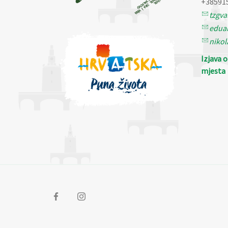
+38591
tzgv
eduar
nikol
Izjava 
mjesta