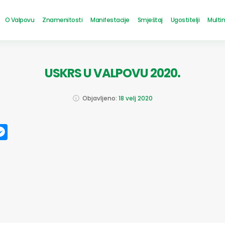
O Valpovu
Znamenitosti
Manifestacije
Smještaj
Ugostitelji
Multi
USKRS U VALPOVU 2020.
Objavljeno:
18 velj 2020
ok
ter
mail
Messenger