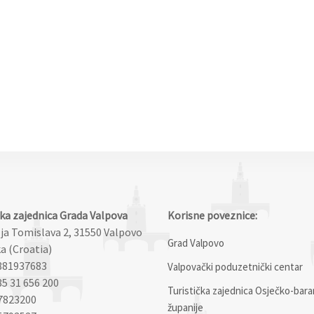
čka zajednica Grada Valpova
Korisne poveznice:
lja Tomislava 2, 31550 Valpovo
Grad Valpovo
a (Croatia)
881937683
Valpovački poduzetnički centar
85 31 656 200
Turistička zajednica Osječko-bara
7823200
županije