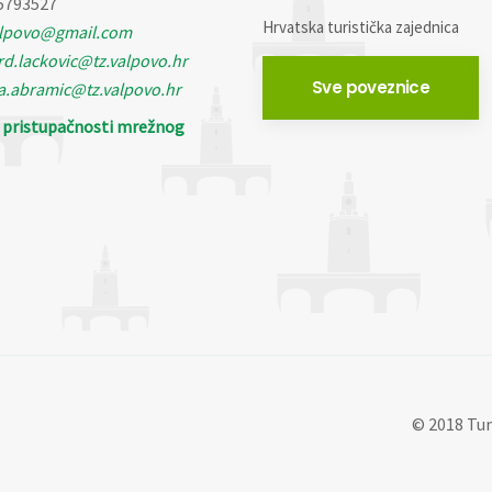
5793527
Hrvatska turistička zajednica
alpovo@gmail.com
d.lackovic@tz.valpovo.hr
Sve poveznice
a.abramic@tz.valpovo.hr
o pristupačnosti mrežnog
© 2018 Tur