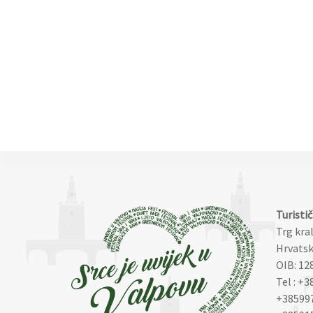
Turisti
Trg kra
Hrvatsk
OIB: 12
Tel : +3
+38599