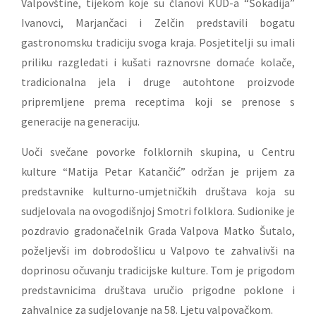
Valpovštine, tijekom koje su članovi KUD-a “Šokadija”
Ivanovci, Marjančaci i Zelčin predstavili bogatu
gastronomsku tradiciju svoga kraja. Posjetitelji su imali
priliku razgledati i kušati raznovrsne domaće kolače,
tradicionalna jela i druge autohtone proizvode
pripremljene prema receptima koji se prenose s
generacije na generaciju.
Uoči svečane povorke folklornih skupina, u Centru
kulture “Matija Petar Katančić” održan je prijem za
predstavnike kulturno-umjetničkih društava koja su
sudjelovala na ovogodišnjoj Smotri folklora. Sudionike je
pozdravio gradonačelnik Grada Valpova Matko Šutalo,
poželjevši im dobrodošlicu u Valpovo te zahvalivši na
doprinosu očuvanju tradicijske kulture. Tom je prigodom
predstavnicima društava uručio prigodne poklone i
zahvalnice za sudjelovanje na 58. Ljetu valpovačkom.