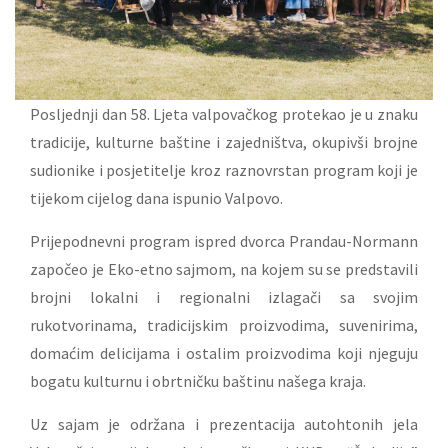
Posljednji dan 58. Ljeta valpovačkog protekao je u znaku
tradicije, kulturne baštine i zajedništva, okupivši brojne
sudionike i posjetitelje kroz raznovrstan program koji je
tijekom cijelog dana ispunio Valpovo.
Prijepodnevni program ispred dvorca Prandau-Normann
započeo je Eko-etno sajmom, na kojem su se predstavili
brojni lokalni i regionalni izlagači sa svojim
rukotvorinama, tradicijskim proizvodima, suvenirima,
domaćim delicijama i ostalim proizvodima koji njeguju
bogatu kulturnu i obrtničku baštinu našega kraja.
Uz sajam je održana i prezentacija autohtonih jela