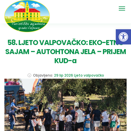
Open 
58. LJETO VALPOVAČKO: EKO-ETNO
SAJAM – AUTOHTONA JELA – PRIJEM
KUD-a
Objavljeno:
29 lip 2026
Ljeto valpovačko