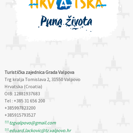
Turistička zajednica Grada Valpova
Trg kralja Tomislava 2, 31550 Valpovo
Hrvatska (Croatia)
OIB: 12881937683
Tel : +385 31 656 200
+385997823200
+385915793527
tzgvalpovo@gmail.com
eduard.lackovic@tz.valpovo.hr