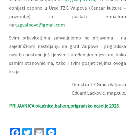
donijeti osobno u Ured TZG Valpova (Centar kulture –
prizemlje) ili poslati e-mailom
na
tzgvalpovo@gmail.com
.
Svim prijaviteljima zahvaljujemo na prijavama i na
zajedničkom nastojanju da grad Valpovo i prigradska
naselja postanu još ljepšim i uređenijim mjestom, kako
samim stanovnicima, tako i svim posjetiteljima ovoga
kraja.
Direktor TZ Grada Valpova
Eduard Lacković, mag.cult.
PRIJAVNICA okućnica,balkon,prigradsko naselje 2026.
Facebook
Twitter
Email
Messenger