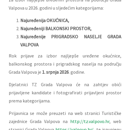
Valpova u 2026. godini u sljedećim kategorijama:
Najuređenija OKUĆNICA,
Najuređeniji BALKONSKI PROSTOR,
Najuređenije PRIGRADSKO NASELJE GRADA
VALPOVA
Rok prijave za izbor najljepše uređene okućnice,
balkonskog prostora i prigradskog naselja na području
Grada Valpova je
1. srpnja 2026
. godine.
Djelatnici TZ Grada Valpova će na zahtjev obići
prijavljene kandidate i fotografirati prijavljeni prostor
prema kategorijama.
Prijavnica se može preuzeti na web stranici Turističke
zajednice Grada Valpova na
http://tz.valpovo.hr
, web
stranici Grada Valpova
https://valpovo.hr/
te ispunjenu