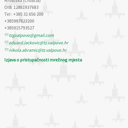
Hrvatska (Croatia)
OIB: 12881937683
Tel : +385 31 656 200
+385997823200
+385915793527
tzgvalpovo@gmail.com
eduard.lackovic@tz.valpovo.hr
nikola.abramic@tz.valpovo.hr
Izjava o pristupačnosti mrežnog mjesta