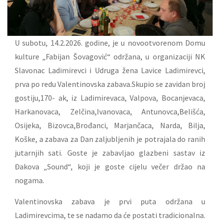
U subotu, 14.2.2026. godine, je u novootvorenom Domu
kulture „Fabijan Šovagović“ održana, u organizaciji NK
Slavonac Ladimirevci i Udruga žena Lavice Ladimirevci,
prva po redu Valentinovska zabava.Skupio se zavidan broj
gostiju,170- ak, iz Ladimirevaca, Valpova, Bocanjevaca,
Harkanovaca, Zelčina,Ivanovaca, Antunovca,Belišća,
Osijeka, Bizovca,Brođanci, Marjančaca, Narda, Bilja,
Koške, a zabava za Dan zaljubljenih je potrajala do ranih
jutarnjih sati. Goste je zabavljao glazbeni sastav iz
Đakova „Sound“, koji je goste cijelu večer držao na
nogama.
Valentinovska zabava je prvi puta održana u
Ladimirevcima, te se nadamo da će postati tradicionalna.