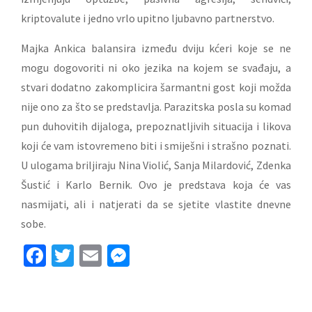
kriptovalute i jedno vrlo upitno ljubavno partnerstvo.
Majka Ankica balansira između dviju kćeri koje se ne
mogu dogovoriti ni oko jezika na kojem se svađaju, a
stvari dodatno zakomplicira šarmantni gost koji možda
nije ono za što se predstavlja. Parazitska posla su komad
pun duhovitih dijaloga, prepoznatljivih situacija i likova
koji će vam istovremeno biti i smiješni i strašno poznati.
U ulogama briljiraju Nina Violić, Sanja Milardović, Zdenka
Šustić i Karlo Bernik. Ovo je predstava koja će vas
nasmijati, ali i natjerati da se sjetite vlastite dnevne
sobe.
Facebook
Twitter
Email
Messenger