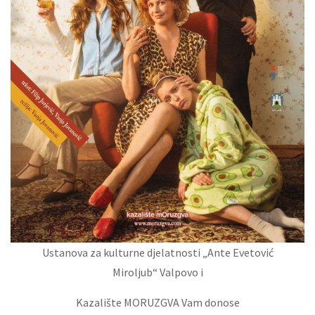
Ustanova za kulturne djelatnosti „Ante Evetović
Miroljub“ Valpovo i
Kazalište MORUZGVA Vam donose