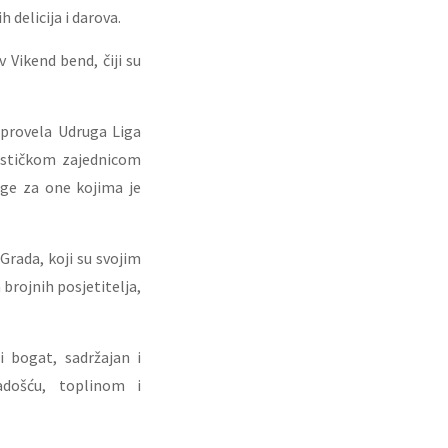
delicija i darova.
Vikend bend, čiji su
 provela Udruga Liga
ističkom zajednicom
rige za one kojima je
Grada, koji su svojim
brojnih posjetitelja,
 bogat, sadržajan i
adošću, toplinom i