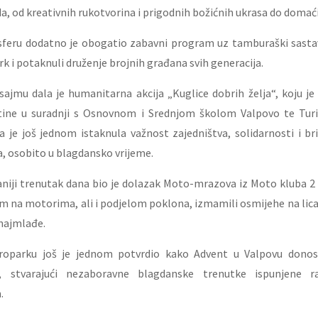
, od kreativnih rukotvorina i prigodnih božićnih ukrasa do domaćih 
sferu dodatno je obogatio zabavni program uz tamburaški sastav 
rk i potaknuli druženje brojnih građana svih generacija.
sajmu dala je humanitarna akcija „Kuglice dobrih želja“, koju je
štine u suradnji s Osnovnom i Srednjom školom Valpovo te Tur
a je još jednom istaknula važnost zajedništva, solidarnosti i b
, osobito u blagdansko vrijeme.
ivaniji trenutak dana bio je dolazak Moto-mrazova iz Moto kluba 2 
 na motorima, ali i podjelom poklona, izmamili osmijehe na lica 
 najmlađe.
roparku još je jednom potvrdio kako Advent u Valpovu donosi
 stvarajući nezaboravne blagdanske trenutke ispunjene r
.