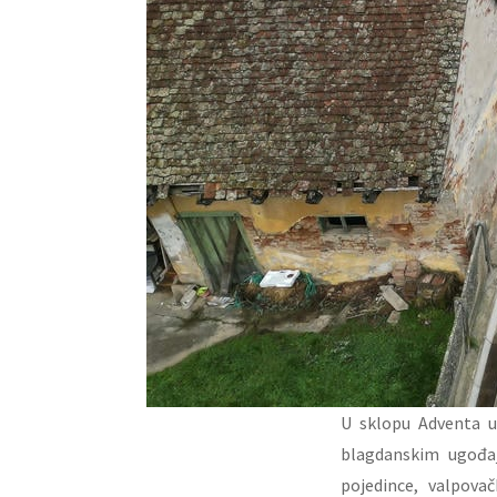
U sklopu Adventa u
blagdanskim ugođaj
pojedince, valpova