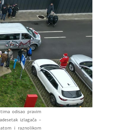
atima odisao pravim
adesetak izlagača –
ogatom i raznolikom