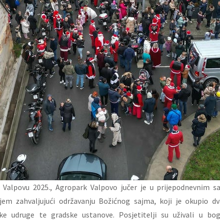
 Valpovu 2025., Agropark Valpovo jučer je u prijepodnevnim s
em zahvaljujući održavanju Božićnog sajma, koji je okupio dv
čke udruge te gradske ustanove. Posjetitelji su uživali u b