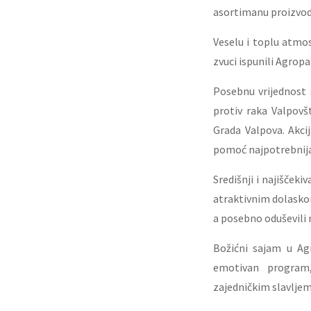
asortimanu proizvoda
Veselu i toplu atmo
zvuci ispunili Agropa
Posebnu vrijednost 
protiv raka Valpov
Grada Valpova. Akcij
pomoć najpotrebnija
Središnji i najišček
atraktivnim dolaskom
a posebno oduševili
Božićni sajam u Ag
emotivan program,
zajedničkim slavljem