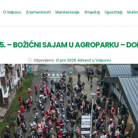
O Valpovu
Znamenitosti
Manifestacije
Smještaj
Ugostitelji
Multi
5. – BOŽIĆNI SAJAM U AGROPARKU –
Objavljeno:
21 pro 2025
Advent u Valpovu