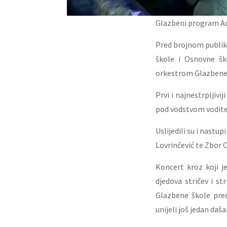
Glazbeni program Ad
Pred brojnom publik
škole i Osnovne šk
orkestrom Glazbene 
Prvi i najnestrpljiv
pod vodstvom vodite
Uslijedili su i nast
Lovrinčević te Zbor 
Koncert kroz koji j
djedova stričev i st
Glazbene škole pre
unijeli još jedan da