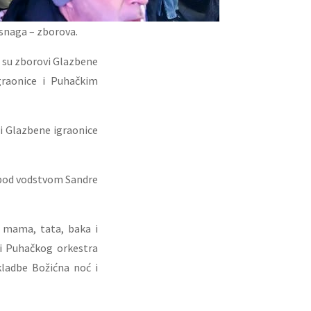
snaga – zborova.
 su zborovi Glazbene
graonice i Puhačkim
ci Glazbene igraonice
e pod vodstvom Sandre
, mama, tata, baka i
ovi Puhačkog orkestra
ladbe Božićna noć i