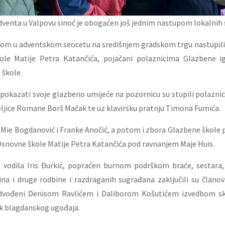
venta u Valpovu sinoć je obogaćen još jednim nastupom lokalnih 
om u adventskom seocetu na središnjem gradskom trgu nastupili
ole Matije Petra Katančića, pojačani polaznicima Glazbene i
škole.
iji pokazati svoje glazbeno umijeće na pozornicu su stupili polazni
ljice Romane Borš Mačak te uz klavirsku pratnju Timona Fumića.
upi Mie Bogdanović i Franke Anočić, a potom i zbora Glazbene škol
Osnovne škole Matije Petra Katančića pod ravnanjem Maje Huis.
e vodila Iris Đurkić, popraćen burnom podrškom braće, sestara
rina i druge rodbine i razdraganih sugrađana zaključili su član
dvođeni Denisom Ravlićem i Daliborom Košutićem izvedbom sk
šak blagdanskog ugođaja.