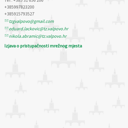
+385997823200
+385915793527
tzgvalpovo@gmail.com
eduard.lackovic@tz.valpovo.hr
nikola.abramic@tz.valpovo.hr
Izjava o pristupačnosti mrežnog mjesta