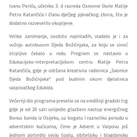
Ivanu Periću, učeniku 3. d razreda Osnovne škole Matije
Petra Katančića i članu dječjeg pjevačkog zbora, što je
dodatno razveselilo okupljene.
Veliko zanimanje, osobito najmlađih, vladalo je i za
vožnju autobusom Djeda Božićnjaka, za koju se sinoć
strpljivo čekalo u redu. Program se nastavio u
Edukacijsko-interpretacijskom centru Matije Petra
Katančića, gdje je održana kreativna radionica „Saonice
Djeda Božićnjaka“ pod budnim okom djelatnica
valpovačkog Edukida.
Večernji dio programa preselio se na središnji gradski trg
gdje je od 20 sati uslijedio glazbeni nastup energičnog
Bonus banda iz Osijeka, uz bogatu i raznoliku ponudu u
adventskim kućicama, čime je Advent u Valpovu još
jednom potvrdio svoju toplu, obiteljsku i blagdansku