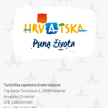
Turistička zajednica Grada Valpova
Trg kralja Tomislava 2, 31550 Valpovo
Hrvatska (Croatia)
OIB: 12881937683
Tel : +385 31 656 200