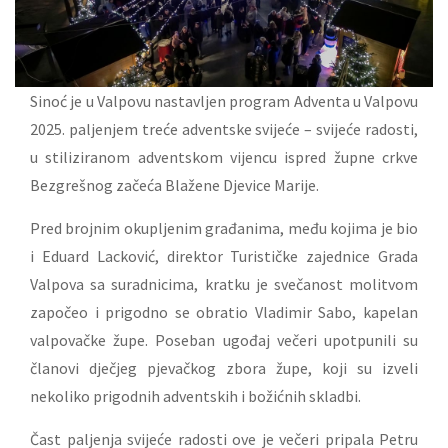
Sinoć je u Valpovu nastavljen program Adventa u Valpovu
2025. paljenjem treće adventske svijeće – svijeće radosti,
u stiliziranom adventskom vijencu ispred župne crkve
Bezgrešnog začeća Blažene Djevice Marije.
Pred brojnim okupljenim građanima, među kojima je bio
i Eduard Lacković, direktor Turističke zajednice Grada
Valpova sa suradnicima, kratku je svečanost molitvom
započeo i prigodno se obratio Vladimir Sabo, kapelan
valpovačke župe. Poseban ugođaj večeri upotpunili su
članovi dječjeg pjevačkog zbora župe, koji su izveli
nekoliko prigodnih adventskih i božićnih skladbi.
Čast paljenja svijeće radosti ove je večeri pripala Petru