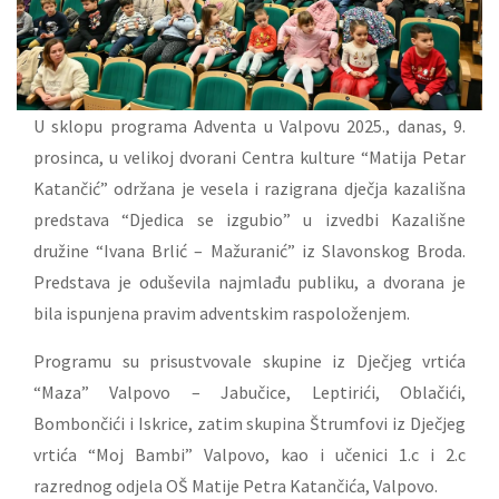
U sklopu programa Adventa u Valpovu 2025., danas, 9.
prosinca, u velikoj dvorani Centra kulture “Matija Petar
Katančić” održana je vesela i razigrana dječja kazališna
predstava “Djedica se izgubio” u izvedbi Kazališne
družine “Ivana Brlić – Mažuranić” iz Slavonskog Broda.
Predstava je oduševila najmlađu publiku, a dvorana je
bila ispunjena pravim adventskim raspoloženjem.
Programu su prisustvovale skupine iz Dječjeg vrtića
“Maza” Valpovo – Jabučice, Leptirići, Oblačići,
Bombončići i Iskrice, zatim skupina Štrumfovi iz Dječjeg
vrtića “Moj Bambi” Valpovo, kao i učenici 1.c i 2.c
razrednog odjela OŠ Matije Petra Katančića, Valpovo.