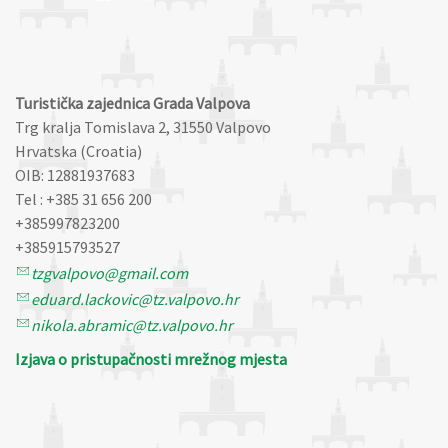
Turistička zajednica Grada Valpova
Trg kralja Tomislava 2, 31550 Valpovo
Hrvatska (Croatia)
OIB: 12881937683
Tel : +385 31 656 200
+385997823200
+385915793527
tzgvalpovo@gmail.com
eduard.lackovic@tz.valpovo.hr
nikola.abramic@tz.valpovo.hr
Izjava o pristupačnosti mrežnog mjesta