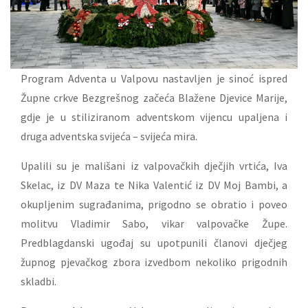
Program Adventa u Valpovu nastavljen je sinoć ispred
Župne crkve Bezgrešnog začeća Blažene Djevice Marije,
gdje je u stiliziranom adventskom vijencu upaljena i
druga adventska svijeća – svijeća mira.
Upalili su je mališani iz valpovačkih dječjih vrtića, Iva
Skelac, iz DV Maza te Nika Valentić iz DV Moj Bambi, a
okupljenim sugrađanima, prigodno se obratio i poveo
molitvu Vladimir Sabo, vikar valpovačke Župe.
Predblagdanski ugođaj su upotpunili članovi dječjeg
župnog pjevačkog zbora izvedbom nekoliko prigodnih
skladbi.