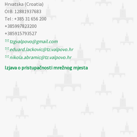
Hrvatska (Croatia)
OIB: 12881937683
Tel : +385 31 656 200
+385997823200
+385915793527
tzgvalpovo@gmail.com
eduard.lackovic@tz.valpovo.hr
nikola.abramic@tz.valpovo.hr
Izjava o pristupačnosti mrežnog mjesta