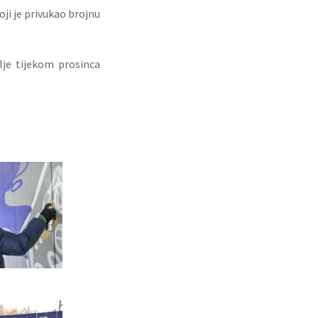
oji je privukao brojnu
elje tijekom prosinca