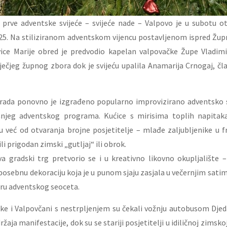
prve adventske svijeće – svijeće nade – Valpovo je u subotu ot
25. Na stiliziranom adventskom vijencu postavljenom ispred Žu
ice Marije obred je predvodio kapelan valpovačke Župe Vladim
ečjeg župnog zbora dok je svijeću upalila Anamarija Crnogaj, čl
rada ponovno je izgrađeno popularno improvizirano adventsko s
njeg adventskog programa. Kućice s mirisima toplih napita
već od otvaranja brojne posjetitelje – mlađe zaljubljenike u fr
ili prigodan zimski „gutljaj“ ili obrok.
a gradski trg pretvorio se i u kreativno likovno okupljalište –
posebnu dekoraciju koja je u punom sjaju zasjala u večernjim sati
ru adventskog seoceta.
e i Valpovčani s nestrpljenjem su čekali vožnju autobusom Djed
ržaja manifestacije, dok su se stariji posjetitelji u idiličnoj zimsko