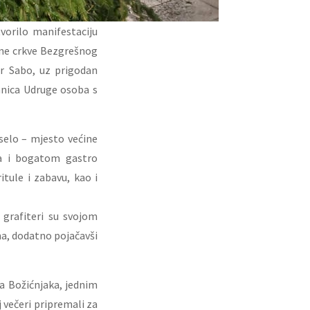
vorilo manifestaciju
pne crkve Bezgrešnog
ir Sabo, uz prigodan
anica Udruge osoba s
elo – mjesto većine
ka i bogatom gastro
itule i zabavu, kao i
 grafiteri su svojom
ma, dodatno pojačavši
a Božićnjaka, jednim
j večeri pripremali za