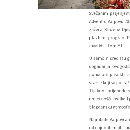
Svečanim paljenjem 
Advent u Valpovu 20
začeća Blažene Djev
glazbeni program Dj
invaliditetom MI.
U samom središtu g
događanja ovogodiš
ponudom privukle su 
starije koji su potraž
Tijekom prijepodnev
umjetnošću oslikali 
blagdansku atmosfe
Najmlađe Valpovčank
od najomiljenijih sad