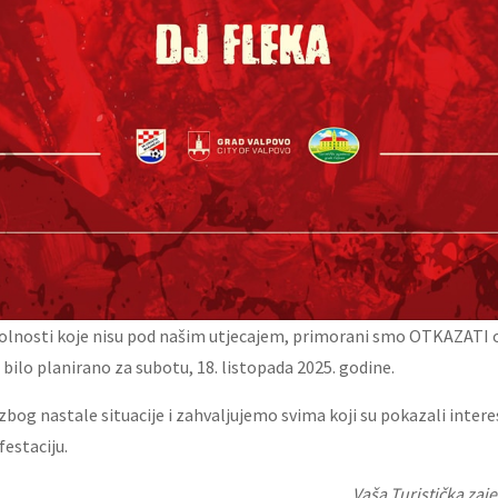
olnosti koje nisu pod našim utjecajem, primorani smo OTKAZATI 
 bilo planirano za subotu, 18. listopada 2025. godine.
zbog nastale situacije i zahvaljujemo svima koji su pokazali intere
estaciju.
Vaša Turistička zaj