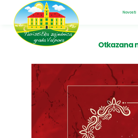
Novosti
Otkazana m