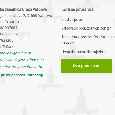
čka zajednica Grada Valpova
Korisne poveznice:
lja Tomislava 2, 31550 Valpovo
Grad Valpovo
a (Croatia)
881937683
Valpovački poduzetnički centar
85 31 656 200
Turistička zajednica Osječko-bara
7823200
županije
5793527
Hrvatska turistička zajednica
alpovo@gmail.com
d.lackovic@tz.valpovo.hr
Sve poveznice
a.abramic@tz.valpovo.hr
o pristupačnosti mrežnog