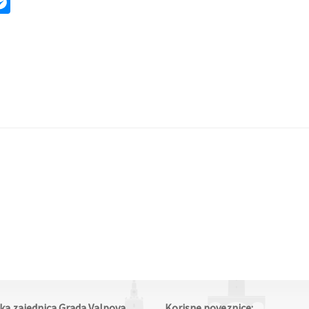
ok
ter
mail
Messenger
čka zajednica Grada Valpova
Korisne poveznice: