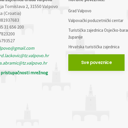
lja Tomislava 2, 31550 Valpovo
Grad Valpovo
a (Croatia)
881937683
Valpovački poduzetnički centar
85 31 656 200
Turistička zajednica Osječko-bara
7823200
županije
5793527
Hrvatska turistička zajednica
alpovo@gmail.com
d.lackovic@tz.valpovo.hr
Sve poveznice
a.abramic@tz.valpovo.hr
o pristupačnosti mrežnog