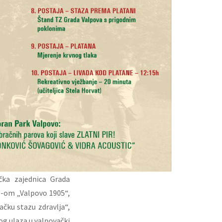
čka zajednica Grada
D-om „Valpovo 1905“,
ačku stazu zdravlja“,
nog ulaza u valpovački