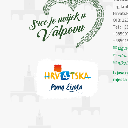
Trg kra
Hrvatsk
OIB: 12
Tel : +3
+38599
+38591
tzgv
eduar
nikol
Izjava 
mjesta