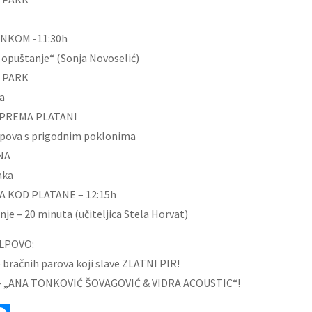
INKOM -11:30h
 opuštanje“ (Sonja Novoselić)
U PARK
a
A PREMA PLATANI
lpova s prigodnim poklonima
NA
aka
DA KOD PLATANE – 12:15h
nje – 20 minuta (učiteljica Stela Horvat)
LPOVO:
e bračnih parova koji slave ZLATNI PIR!
 – „ANA TONKOVIĆ ŠOVAGOVIĆ & VIDRA ACOUSTIC“!