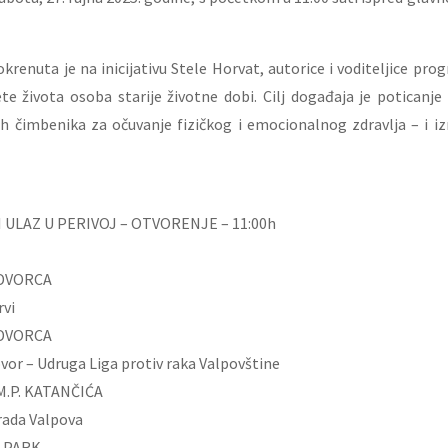
krenuta je na inicijativu Stele Horvat, autorice i voditeljice p
te života osoba starije životne dobi. Cilj događaja je poticanje 
ih čimbenika za očuvanje fizičkog i emocionalnog zdravlja – i iz
I ULAZ U PERIVOJ – OTVORENJE – 11:00h
 DVORCA
rvi
 DVORCA
vor – Udruga Liga protiv raka Valpovštine
M.P. KATANČIĆA
rada Valpova
U PARK