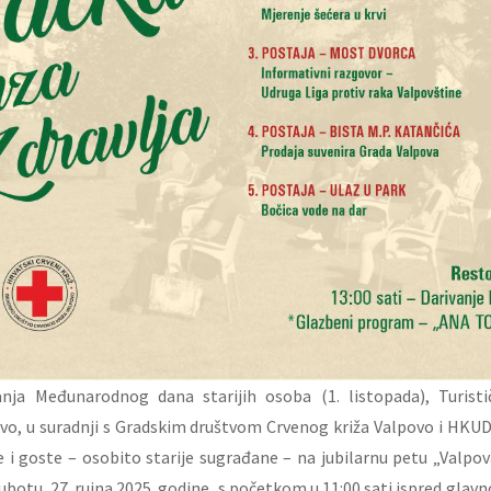
nja Međunarodnog dana starijih osoba (1. listopada), Turisti
ovo, u suradnji s Gradskim društvom Crvenog križa Valpovo i HKU
 i goste – osobito starije sugrađane – na jubilarnu petu „Valpov
subotu, 27. rujna 2025. godine, s početkom u 11:00 sati ispred glav