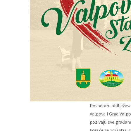
Povodom obilježava
Valpova i Grad Valp
pozivaju sve građane
koja će se održati u 