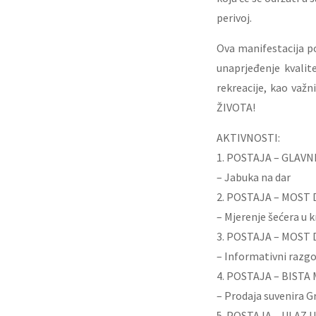
perivoj.
Ova manifestacija po
unaprjeđenje kvalite
rekreacije, kao važn
ŽIVOTA!
AKTIVNOSTI:
1. POSTAJA – GLAVN
– Jabuka na dar
2. POSTAJA – MOST
– Mjerenje šećera u k
3. POSTAJA – MOST
– Informativni razgo
4. POSTAJA – BISTA 
– Prodaja suvenira G
5. POSTAJA – ULAZ 