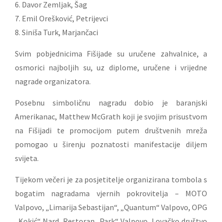
6. Davor Zemljak, Šag
7. Emil Orešković, Petrijevci
8. Siniša Turk, Marjančaci
Svim pobjednicima Fišijade su uručene zahvalnice, a
osmorici najboljih su, uz diplome, uručene i vrijedne
nagrade organizatora.
Posebnu simboličnu nagradu dobio je baranjski
Amerikanac, Matthew McGrath koji je svojim prisustvom
na Fišijadi te promocijom putem društvenih mreža
pomogao u širenju poznatosti manifestacije diljem
svijeta.
Tijekom večeri je za posjetitelje organizirana tombola s
bogatim nagradama vjernih pokrovitelja – MOTO
Valpovo, „Limarija Sebastijan“, „Quantum“ Valpovo, OPG
„Kokić“ Nard, Restoran „Park“ Valpovo, Lovačko društvo