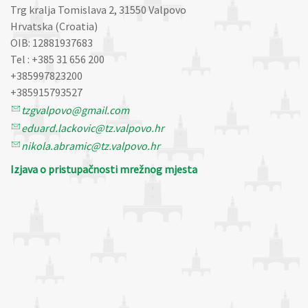
Trg kralja Tomislava 2, 31550 Valpovo
Hrvatska (Croatia)
OIB: 12881937683
Tel : +385 31 656 200
+385997823200
+385915793527
tzgvalpovo@gmail.com
eduard.lackovic@tz.valpovo.hr
nikola.abramic@tz.valpovo.hr
Izjava o pristupačnosti mrežnog mjesta