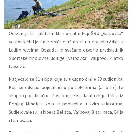
Održan je 20. jubilarni Memorijalni kup ŠRU „Valpovka“
Valpovo. Natjecanje ribiča održalo se na ribnjaku Adica u
Ladimirevcima. Događaj je svečano otvorio predsjednik
Športske ribolovne udruge „Valpovka“ Valpovo, Zlatko
Ivošević.
Natjecalo se 11 ekipa koje su ukupno činile 33 sudionika.
Kup se odvijao pojedinačno po sektorima (a, b i c) te
ukupno pojedinačno. Posebno se istaknula ekipa Udica iz
Donjeg Miholjca koja je pobijedila u svim sektorima.
Sudjelovale su i ekipe iz Belišća, Valpova, Bistrinaca, Bilja
i Ivanovaca.