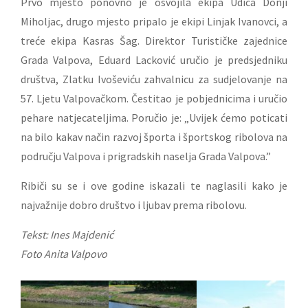
Prvo mjesto ponovno je osvojila ekipa Udica Donji
Miholjac, drugo mjesto pripalo je ekipi Linjak Ivanovci, a
treće ekipa Kasras Šag. Direktor Turističke zajednice
Grada Valpova, Eduard Lacković uručio je predsjedniku
društva, Zlatku Ivoševiću zahvalnicu za sudjelovanje na
57. Ljetu Valpovačkom. Čestitao je pobjednicima i uručio
pehare natjecateljima. Poručio je: „Uvijek ćemo poticati
na bilo kakav način razvoj športa i športskog ribolova na
području Valpova i prigradskih naselja Grada Valpova.”
Ribiči su se i ove godine iskazali te naglasili kako je
najvažnije dobro društvo i ljubav prema ribolovu.
Tekst: Ines Majdenić
Foto Anita Valpovo