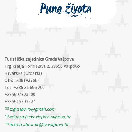
Turistička zajednica Grada Valpova
Trg kralja Tomislava 2, 31550 Valpovo
Hrvatska (Croatia)
OIB: 12881937683
Tel : +385 31 656 200
+385997823200
+385915793527
tzgvalpovo@gmail.com
eduard.lackovic@tz.valpovo.hr
nikola.abramic@tz.valpovo.hr