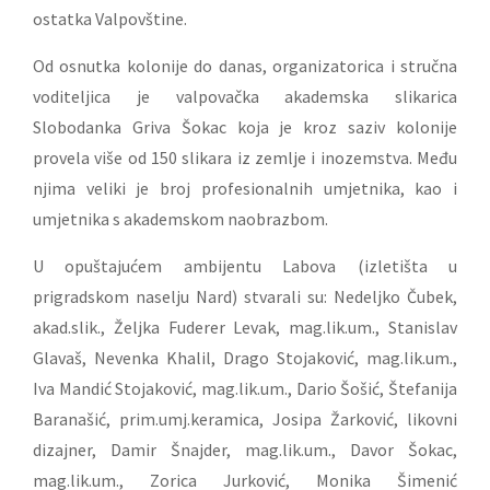
ostatka Valpovštine.
Od osnutka kolonije do danas, organizatorica i stručna
voditeljica je valpovačka akademska slikarica
Slobodanka Griva Šokac koja je kroz saziv kolonije
provela više od 150 slikara iz zemlje i inozemstva. Među
njima veliki je broj profesionalnih umjetnika, kao i
umjetnika s akademskom naobrazbom.
U opuštajućem ambijentu Labova (izletišta u
prigradskom naselju Nard) stvarali su: Nedeljko Čubek,
akad.slik., Željka Fuderer Levak, mag.lik.um., Stanislav
Glavaš, Nevenka Khalil, Drago Stojaković, mag.lik.um.,
Iva Mandić Stojaković, mag.lik.um., Dario Šošić, Štefanija
Baranašić, prim.umj.keramica, Josipa Žarković, likovni
dizajner, Damir Šnajder, mag.lik.um., Davor Šokac,
mag.lik.um., Zorica Jurković, Monika Šimenić