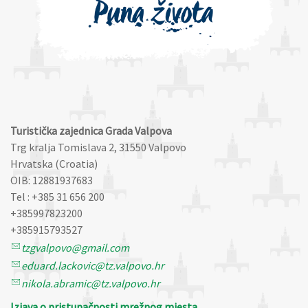
Turistička zajednica Grada Valpova
Trg kralja Tomislava 2, 31550 Valpovo
Hrvatska (Croatia)
OIB: 12881937683
Tel : +385 31 656 200
+385997823200
+385915793527
tzgvalpovo@gmail.com
eduard.lackovic@tz.valpovo.hr
nikola.abramic@tz.valpovo.hr
Izjava o pristupačnosti mrežnog mjesta