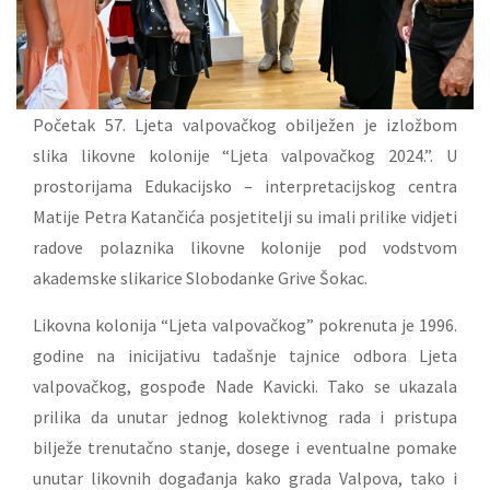
Početak 57. Ljeta valpovačkog obilježen je izložbom
slika likovne kolonije “Ljeta valpovačkog 2024.”. U
prostorijama Edukacijsko – interpretacijskog centra
Matije Petra Katančića posjetitelji su imali prilike vidjeti
radove polaznika likovne kolonije pod vodstvom
akademske slikarice Slobodanke Grive Šokac.
Likovna kolonija “Ljeta valpovačkog” pokrenuta je 1996.
godine na inicijativu tadašnje tajnice odbora Ljeta
valpovačkog, gospođe Nade Kavicki. Tako se ukazala
prilika da unutar jednog kolektivnog rada i pristupa
bilježe trenutačno stanje, dosege i eventualne pomake
unutar likovnih događanja kako grada Valpova, tako i