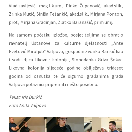
Vladisavljević, mag.lik.um., Dinko Županović, akad.slik.,
Zrinka Mutić, Siniša Tešankić, akad.slik., Mirjana Ponton,
prof., Mirjana Gradinjan, Zlatko Baranašić, prim.umj.
Na samom početku izložbe, posjetiteljima se obratio
ravnatelj Ustanove za kulturne djelatnosti „Ante
Evetović Miroljub“ Valpovo, gospodin Zvonko Barišić kao
i voditeljica likovne kolonije, Slobodanka Griva Šokac.
Likovna kolonija sljedeće godine obilježava trideset
godina od osnutka te će sigurno građanima grada
Valpova polaznici pripremiti nešto posebno.
Tekst: Iris Đurkić
Foto Anita Valpovo