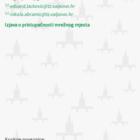
eduard.lackovic@tz.valpovo.hr
nikola.abramic@tz.valpovo.hr
Izjava o pristupačnosti mrežnog mjesta
Korisne poveznice: