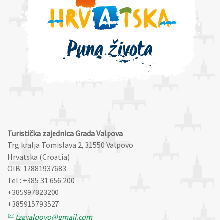
Turistička zajednica Grada Valpova
Trg kralja Tomislava 2, 31550 Valpovo
Hrvatska (Croatia)
OIB: 12881937683
Tel : +385 31 656 200
+385997823200
+385915793527
tzgvalpovo@gmail.com