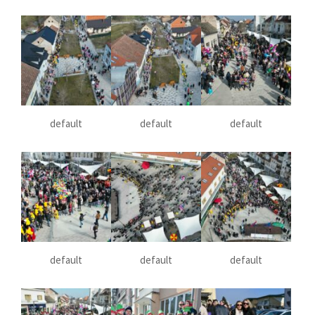
default
default
default
default
default
default