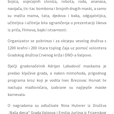
bojica, osjećajnih slonića, robota, roda, ananasa,
navijača, tic-tac bombona i brojnih drugih maski, a samo
su mašta mama, tata, djedova i baka, odgajateljica,
učiteljica i učitelja bila ograničenja u prezentaciji likova
iz priča, filmova, bajki i stvarnosti.
Organizator se pobrinuo i za okrjepu veselog društva s
1200 krafni i 200 litara toplog čaja uz pomoć volontera
Gradskog društva Crvenog križa i DND-a Valpovo.
Dječji gradonačelnik Adrijan Labudović maskama je
predao ključeve grada, a nakon mimohoda, prigodnog
programa kroz koji je vodila Ines Brezovac Horvat te
nastupa mađioničara, izabrane su najljepše maske
karnevala.
O nagradama su odlučivale Nina Huterer iz Društva
„Naša djeca“ Grada Valpova i Emilia Jurlina iz Frizerskog