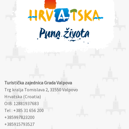
Turistička zajednica Grada Valpova
Trg kralja Tomislava 2, 31550 Valpovo
Hrvatska (Croatia)
OIB: 12881937683
Tel : +385 31 656 200
+385997823200
+385915793527