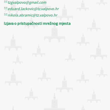
tzgvalpovo@gmail.com
eduard.lackovic@tz.valpovo.hr
nikola.abramic@tz.valpovo.hr
Izjava o pristupačnosti mrežnog mjesta