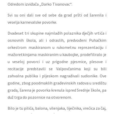
Odredom izviđača „Darko Tivanovac“.
Svi su oni dali sve od sebe da grad pršti od šarenila i
veselja karnevalske povorke.
Dvadeset tri skupine najmlađih polaznika dječjih vrtića i
osnovnih škola, ali i odraslih, predvođeni Puhačkim
orkestrom maskiranom u rukometnu reprezentaciju i
mažoretkinjama maskiranim u kaubojke, prodefiliralo je
u veseloj povorci i uz prigodne pjesmice, plesove i
recitacije predstavili se Valpovčanima koji su bili
zahvalna publika i pljeskom nagrađivali sudionike. Ove
godine, zbog poodmaklih građevinskih radova u središtu
grada, šarena je povorka krenula ispred Srednje škole, pa
duž trga do pozornice na otvorenom.
Bilo je tu pilića, balona, vilenjaka, liječnika, vrećica za čaj,