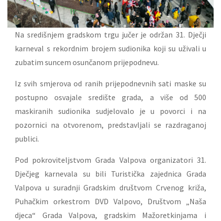
Na središnjem gradskom trgu jučer je održan 31. Dječji
karneval s rekordnim brojem sudionika koji su uživali u
zubatim suncem osunčanom prijepodnevu.
Iz svih smjerova od ranih prijepodnevnih sati maske su
postupno osvajale središte grada, a više od 500
maskiranih sudionika sudjelovalo je u povorci i na
pozornici na otvorenom, predstavljali se razdraganoj
publici.
Pod pokroviteljstvom Grada Valpova organizatori 31.
Dječjeg karnevala su bili Turistička zajednica Grada
Valpova u suradnji Gradskim društvom Crvenog križa,
Puhačkim orkestrom DVD Valpovo, Društvom „Naša
djeca“ Grada Valpova, gradskim Mažoretkinjama i