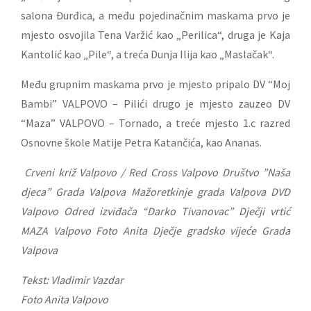
salona Đurđica, a među pojedinačnim maskama prvo je
mjesto osvojila Tena Varžić kao „Perilica“, druga je Kaja
Kantolić kao „Pile“, a treća Dunja Ilija kao „Maslačak“.
Među grupnim maskama prvo je mjesto pripalo DV “Moj
Bambi” VALPOVO – Pilići drugo je mjesto zauzeo DV
“Maza” VALPOVO – Tornado, a treće mjesto 1.c razred
Osnovne škole Matije Petra Katančića, kao Ananas.
Crveni križ Valpovo / Red Cross Valpovo Društvo ”Naša
djeca” Grada Valpova Mažoretkinje grada Valpova DVD
Valpovo Odred izviđača “Darko Tivanovac” Dječji vrtić
MAZA Valpovo Foto Anita Dječje gradsko vijeće Grada
Valpova
Tekst: Vladimir Vazdar
Foto Anita Valpovo