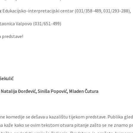
:
Edukacijsko-interpretacijski centar (031/358-489, 031/293-288),
čitaonica Valpovo (031/651-499)
a predstave!
Sekulić
, Natalija Đorđević, Siniša Popović, Mladen Čutura
e komedije se dešava u kazalištu tijekom predstave. Publika gle
a kaže kako se ovim tekstom otvara pitanje zašto se ne znamo pri