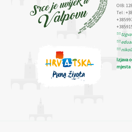
OIB: 12
Tel : +3
+38599
+38591
tzgv
eduar
nikol
Izjava 
mjesta