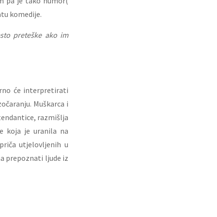
om pa je tako humor(
atu komedije.
esto preteške ako im
no će interpretirati
azočaranju. Muškarca i
tendantice, razmišlja
 koja je uranila na
riča utjelovljenih u
ma prepoznati ljude iz