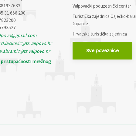
881937683
Valpovački poduzetnički centar
85 31 656 200
Turistička zajednica Osječko-bara
7823200
županije
5793527
Hrvatska turistička zajednica
alpovo@gmail.com
d.lackovic@tz.valpovo.hr
Sve poveznice
a.abramic@tz.valpovo.hr
o pristupačnosti mrežnog