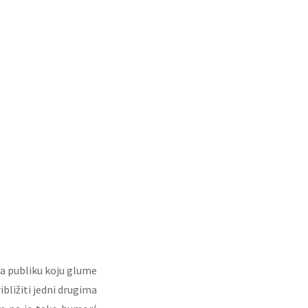
da publiku koju glume
bližiti jedni drugima