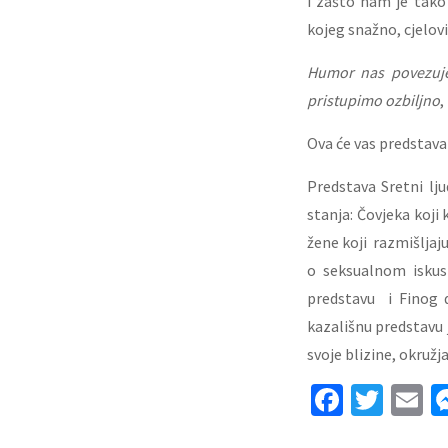
i zašto nam je tako
kojeg snažno, cjelov
Humor nas povezuje 
pristupimo ozbiljno
,
Ova će vas predstava 
Predstava Sretni lj
stanja: Čovjeka koji 
žene koji razmišljaj
o seksualnom iskus
predstavu i Finog d
kazališnu predstavu j
svoje blizine, okružj
Facebo
Twit
E