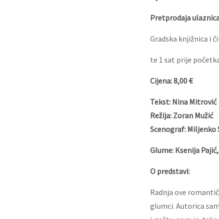
Pretprodaja ulaznica
Gradska knjižnica i 
te 1 sat prije početk
Cijena: 8,00 €
Tekst: Nina Mitrović
Režija: Zoran Mužić
Scenograf: Miljenko 
Glume: Ksenija Pajić
O predstavi:
Radnja ove romantičn
glumci. Autorica sam