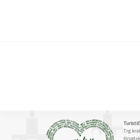
Turisti
Trg kra
Hrvatsk