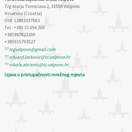
Trg kralja Tomislava 2, 31550 Valpovo
Hrvatska (Croatia)
OIB: 12881937683
Tel : +385 31 656 200
+385997823200
+385915793527
tzgvalpovo@gmail.com
eduard.lackovic@tz.valpovo.hr
nikola.abramic@tz.valpovo.hr
Izjava o pristupačnosti mrežnog mjesta