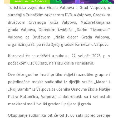
Turistička zajednica Grada Valpova i Grad Valpovo, u
suradnji s Puhačkim orkestrom DVD-a Valpovo, Gradskim
društvom Crvenoga križa Valpovo, Mažoretkinjama
grada Valpova, Odredom izviđača „Darko Tivanovac“
Valpovo te Društvom „Naša djeca“ Grada Valpova,
organiziraju 31. po redu Dječji gradski karneval u Valpovu.
Karneval će se održati u subotu, 22. veljače 2025. g. s
početkom u 10:00 sati, na Trgu kralja Tomislava.
Ove ćete godine imati priliku vidjeti raznolike grupne i
pojedinačne maske sudionika iz dječjih vrtića „Maza“ i
„Moj Bambi“ iz Valpova te učenika Osnovne škole Matije
Petra Katančića, Valpovo, a dobrodošli su i svi ostali
maskirani mali i veliki građani i prijatelji grada.
Okupljanje sudionika bit će od 10:00 sati ispred Srednje