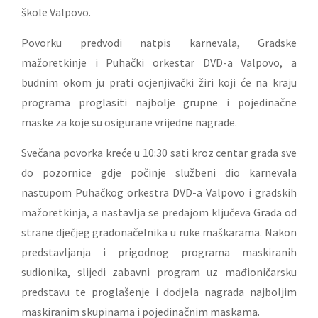
škole Valpovo.
Povorku predvodi natpis karnevala, Gradske
mažoretkinje i Puhački orkestar DVD-a Valpovo, a
budnim okom ju prati ocjenjivački žiri koji će na kraju
programa proglasiti najbolje grupne i pojedinačne
maske za koje su osigurane vrijedne nagrade.
Svečana povorka kreće u 10:30 sati kroz centar grada sve
do pozornice gdje počinje službeni dio karnevala
nastupom Puhačkog orkestra DVD-a Valpovo i gradskih
mažoretkinja, a nastavlja se predajom ključeva Grada od
strane dječjeg gradonačelnika u ruke maškarama. Nakon
predstavljanja i prigodnog programa maskiranih
sudionika, slijedi zabavni program uz mađioničarsku
predstavu te proglašenje i dodjela nagrada najboljim
maskiranim skupinama i pojedinačnim maskama.