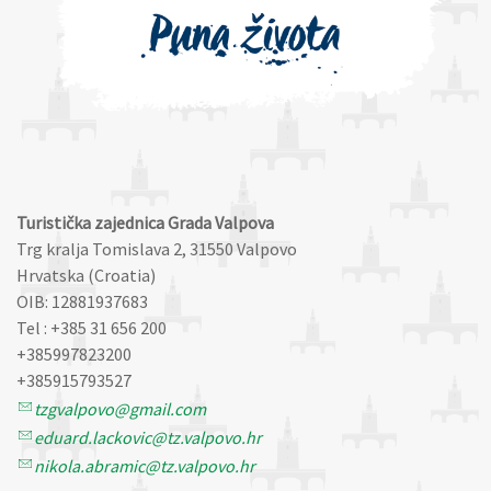
Turistička zajednica Grada Valpova
Trg kralja Tomislava 2, 31550 Valpovo
Hrvatska (Croatia)
OIB: 12881937683
Tel : +385 31 656 200
+385997823200
+385915793527
tzgvalpovo@gmail.com
eduard.lackovic@tz.valpovo.hr
nikola.abramic@tz.valpovo.hr