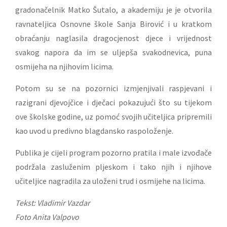
gradonačelnik Matko Šutalo, a akademiju je je otvorila
ravnateljica Osnovne škole Sanja Birović i u kratkom
obraćanju naglasila dragocjenost djece i vrijednost
svakog napora da im se uljepša svakodnevica, puna
osmijeha na njihovim licima.
Potom su se na pozornici izmjenjivali raspjevani i
razigrani djevojčice i dječaci pokazujući što su tijekom
ove školske godine, uz pomoć svojih učiteljica pripremili
kao uvod u predivno blagdansko raspoloženje.
Publika je cijeli program pozorno pratila i male izvođače
podržala zasluženim pljeskom i tako njih i njihove
učiteljice nagradila za uloženi trud i osmijehe na licima.
Tekst: Vladimir Vazdar
Foto Anita Valpovo