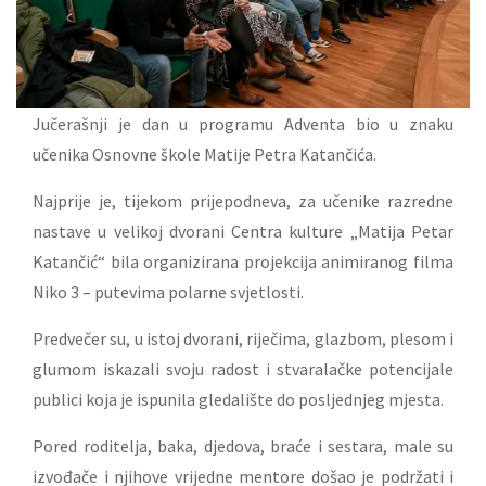
Jučerašnji je dan u programu Adventa bio u znaku
učenika Osnovne škole Matije Petra Katančića.
Najprije je, tijekom prijepodneva, za učenike razredne
nastave u velikoj dvorani Centra kulture „Matija Petar
Katančić“ bila organizirana projekcija animiranog filma
Niko 3 – putevima polarne svjetlosti.
Predvečer su, u istoj dvorani, riječima, glazbom, plesom i
glumom iskazali svoju radost i stvaralačke potencijale
publici koja je ispunila gledalište do posljednjeg mjesta.
Pored roditelja, baka, djedova, braće i sestara, male su
izvođače i njihove vrijedne mentore došao je podržati i