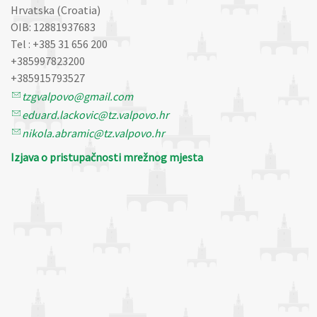
Hrvatska (Croatia)
OIB: 12881937683
Tel : +385 31 656 200
+385997823200
+385915793527
tzgvalpovo@gmail.com
eduard.lackovic@tz.valpovo.hr
nikola.abramic@tz.valpovo.hr
Izjava o pristupačnosti mrežnog mjesta