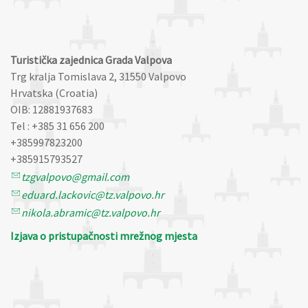
Turistička zajednica Grada Valpova
Trg kralja Tomislava 2, 31550 Valpovo
Hrvatska (Croatia)
OIB: 12881937683
Tel : +385 31 656 200
+385997823200
+385915793527
tzgvalpovo@gmail.com
eduard.lackovic@tz.valpovo.hr
nikola.abramic@tz.valpovo.hr
Izjava o pristupačnosti mrežnog mjesta