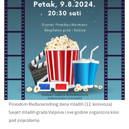
Povodom Međunarodnog dana mladih (12. kolovoza)
Savjet mladih grada Valpova i ove godine organizira kino
pod zvijezdama.