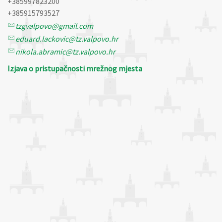
+385997823200
+385915793527
tzgvalpovo@gmail.com
eduard.lackovic@tz.valpovo.hr
nikola.abramic@tz.valpovo.hr
Izjava o pristupačnosti mrežnog mjesta