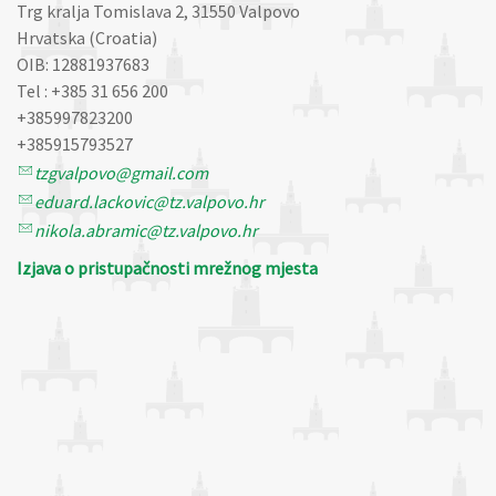
Trg kralja Tomislava 2, 31550 Valpovo
Hrvatska (Croatia)
OIB: 12881937683
Tel : +385 31 656 200
+385997823200
+385915793527
tzgvalpovo@gmail.com
eduard.lackovic@tz.valpovo.hr
nikola.abramic@tz.valpovo.hr
Izjava o pristupačnosti mrežnog mjesta