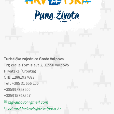
Turistička zajednica Grada Valpova
Trg kralja Tomislava 2, 31550 Valpovo
Hrvatska (Croatia)
OIB: 12881937683
Tel : +385 31 656 200
+385997823200
+385915793527
tzgvalpovo@gmail.com
eduard.lackovic@tz.valpovo.hr