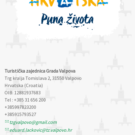
Turistička zajednica Grada Valpova
Trg kralja Tomislava 2, 31550 Valpovo
Hrvatska (Croatia)
OIB: 12881937683
Tel : +385 31 656 200
+385997823200
+385915793527
tzgvalpovo@gmail.com
eduard.lackovic@tz.valpovo.hr