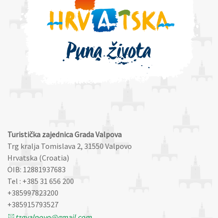
Turistička zajednica Grada Valpova
Trg kralja Tomislava 2, 31550 Valpovo
Hrvatska (Croatia)
OIB: 12881937683
Tel : +385 31 656 200
+385997823200
+385915793527
tzgvalpovo@gmail.com