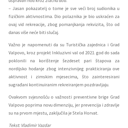
uspravan hod kroz zlatnu dob.
– Jasan pokazatelj o tome je sve veći broj sudionika u
fizičkim aktivnostima. Dio polaznika je bio uskraćen za
ovaj vid rekreacije, zbog pomanjkanja rekvizita, što od
danas više neće biti slučaj.
Važno je napomenuti da su Turistička zajednica i Grad
Valpovo, kroz projekt Inkluzivni val od 2021. god do sada
poklonili na korištenje šezdeset pari štapova za
nordijsko hodanje zbog intenzivnijeg prakticiranja ove
aktivnost i zimskim mjesecima, što zainteresirani
sugrađani kontinuiranim rekreiranjem pozdravljaju.
Ovakvom svjesnošću o važnosti preventivne brige Grad
Valpovo poprima novu dimenziju, jer prevencija i zdravlje
su na prvom mjestu, zaključila je Stela Horvat.
Tekst: Vladimir Vazdar