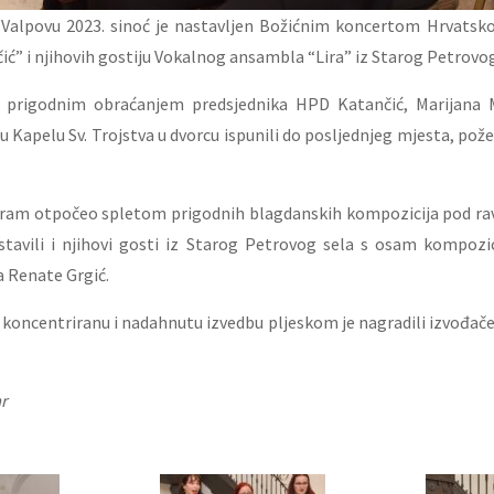
Valpovu 2023. sinoć je nastavljen Božićnim koncertom Hrvatsko
ić” i njihovih gostiju Vokalnog ansambla “Lira” iz Starog Petrovog
 prigodnim obraćanjem predsjednika HPD Katančić, Marijana M
su Kapelu Sv. Trojstva u dvorcu ispunili do posljednjeg mjesta, pož
ram otpočeo spletom prigodnih blagdanskih kompozicija pod ra
tavili i njihovi gosti iz Starog Petrovog sela s osam kompozic
a Renate Grgić.
 koncentriranu i nadahnutu izvedbu pljeskom je nagradili izvođače 
ar