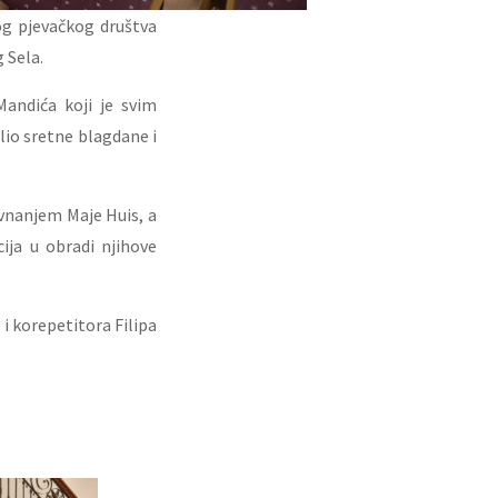
g pjevačkog društva
 Sela.
andića koji je svim
elio sretne blagdane i
vnanjem Maje Huis, a
ija u obradi njihove
i korepetitora Filipa