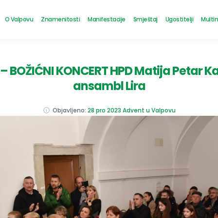
O Valpovu
Znamenitosti
Manifestacije
Smještaj
Ugostitelji
Multi
– BOŽIĆNI KONCERT HPD Matija Petar Ka
ansambl Lira
Objavljeno:
28 pro 2023
Advent u Valpovu