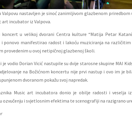
 Valpovu nastavljen je sinoć zanimljivom glazbenom priredbom 
 art incubator iz Valpova.
i koncert u velikoj dvorani Centra kulture “Matija Petar Katanč
i ponovo manifestirao radost i lakoću muziciranja na različitim
 provedenim u ovoj netipičnoj glazbenoj školi.
je vodio Dorian Vicić nastupile su dvije starosne skupine MAI Kids
 sudjelovanje na Božićnom koncertu nije prvi nastup i ovo im je bi
ispunjenom dvoranom pokažu svoj napredak.
znika Music art incubatora donio je obilje radosti i veselja iz
u ozvučenju i svjetlosnim efektima te scenografiji na razigrano ur
ar