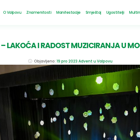
O Valpovu
Znamenitosti
Manifestacije
Smještaj
Ugostitelji
Multi
 – LAKOĆA I RADOST MUZICIRANJA U M
Objavljeno:
19 pro 2023
Advent u Valpovu