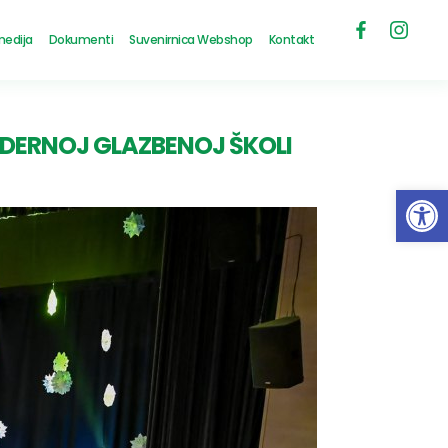
medija
Dokumenti
Suvenirnica Webshop
Kontakt
ODERNOJ GLAZBENOJ ŠKOLI
Open 