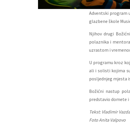
Adventski program u
glazbene škole Music
Njihov drugi Božićn
polaznika i mentora 
uzrastom i vremenom
U programu kroz koji 
ali i solisti kojima
posljednjeg mjesta 
Božićni nastup pola
predstavio domete i 
Tekst: Vladimir Vazd
Foto Anita Valpovo