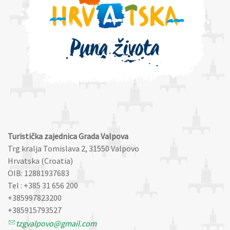
Turistička zajednica Grada Valpova
Trg kralja Tomislava 2, 31550 Valpovo
Hrvatska (Croatia)
OIB: 12881937683
Tel : +385 31 656 200
+385997823200
+385915793527
tzgvalpovo@gmail.com