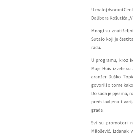
U maloj dvorani Cent
Dalibora Košutića „V
Mnogi su znatiželjn
Šutalo koji je česti
radu.
U programu, kroz ko
Maje Huis izvele su 
aranžer Duško Topić
govorili o tome kako
Do sada je pjesma, na
predstavljena i var
grada.
Svi su promotori n
Milošević, izdanak 