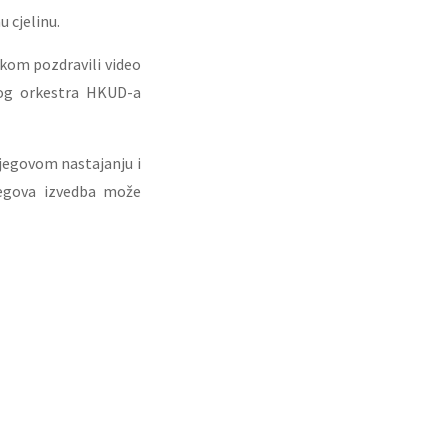
 cjelinu.
skom pozdravili video
kog orkestra HKUD-a
jegovom nastajanju i
jegova izvedba može