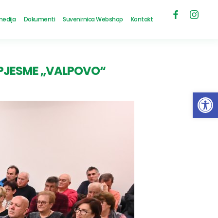
medija
Dokumenti
Suvenirnica Webshop
Kontakt
 PJESME „VALPOVO“
Open 