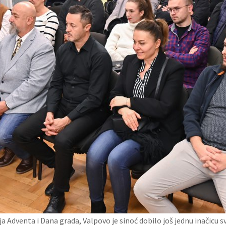
ja Adventa i Dana grada, Valpovo je sinoć dobilo još jednu inačicu 