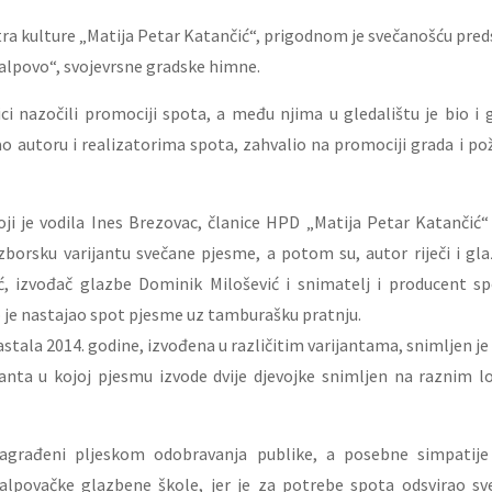
ra kulture „Matija Petar Katančić“, prigodnom je svečanošću pre
alpovo“, svojevrsne gradske himne.
ici nazočili promociji spota, a među njima u gledalištu je bio i
tao autoru i realizatorima spota, zahvalio na promociji grada i po
ji je vodila Ines Brezovac, članice HPD „Matija Petar Katančić“ 
zborsku varijantu svečane pjesme, a potom su, autor riječi i gl
, izvođač glazbe Dominik Milošević i snimatelj i producent s
 je nastajao spot pjesme uz tamburašku pratnju.
stala 2014. godine, izvođena u različitim varijantama, snimljen je i
ijanta u kojoj pjesmu izvode dvije djevojke snimljen na raznim 
agrađeni pljeskom odobravanja publike, a posebne simpatij
valpovačke glazbene škole, jer je za potrebe spota odsvirao sv