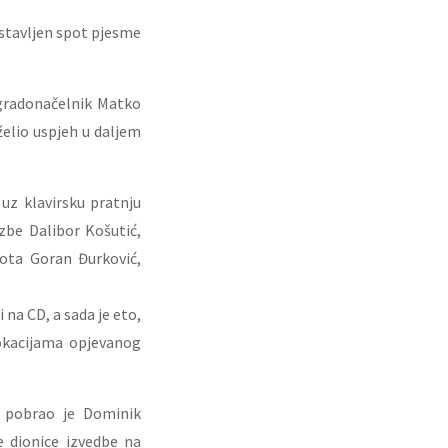
dstavljen spot pjesme
 gradonačelnik Matko
želio uspjeh u daljem
uz klavirsku pratnju
azbe Dalibor Košutić,
pota Goran Đurković,
 na CD, a sada je eto,
lokacijama opjevanog
e pobrao je Dominik
e dionice izvedbe na