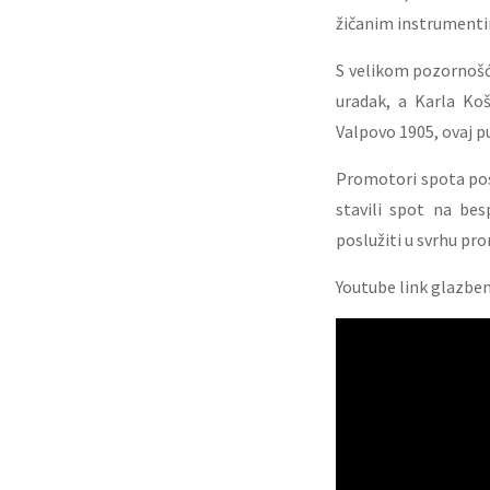
žičanim instrumentim
S velikom pozornošću
uradak, a Karla Ko
Valpovo 1905, ovaj p
Promotori spota pos
stavili spot na be
poslužiti u svrhu pro
Youtube link glazbe