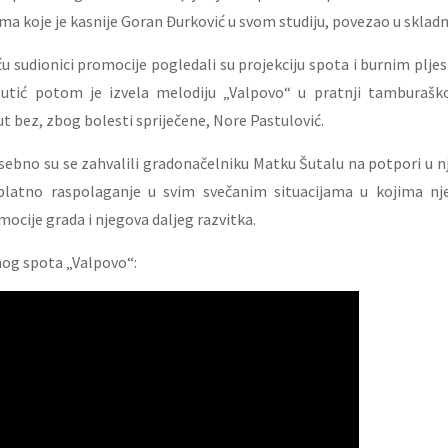
a koje je kasnije Goran Đurković u svom studiju, povezao u skladnu
 sudionici promocije pogledali su projekciju spota i burnim plje
šutić potom je izvela melodiju „Valpovo“ u pratnji tamburaš
ut bez, zbog bolesti spriječene, Nore Pastulović.
ebno su se zahvalili gradonačelniku Matku Šutalu na potpori u n
splatno raspolaganje u svim svečanim situacijama u kojima n
mocije grada i njegova daljeg razvitka.
nog spota „Valpovo“: