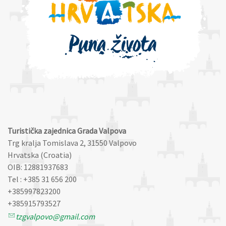
Turistička zajednica Grada Valpova
Trg kralja Tomislava 2, 31550 Valpovo
Hrvatska (Croatia)
OIB: 12881937683
Tel : +385 31 656 200
+385997823200
+385915793527
tzgvalpovo@gmail.com