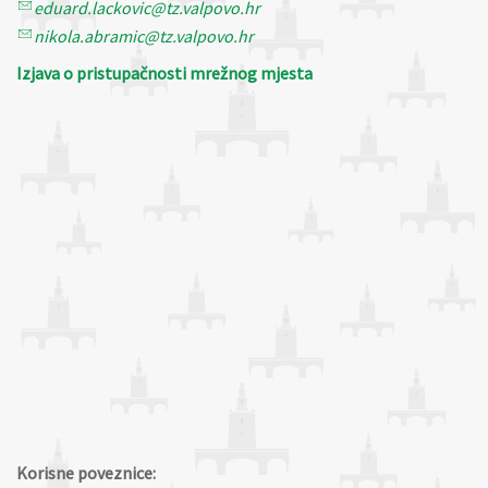
eduard.lackovic@tz.valpovo.hr
nikola.abramic@tz.valpovo.hr
Izjava o pristupačnosti mrežnog mjesta
Korisne poveznice: