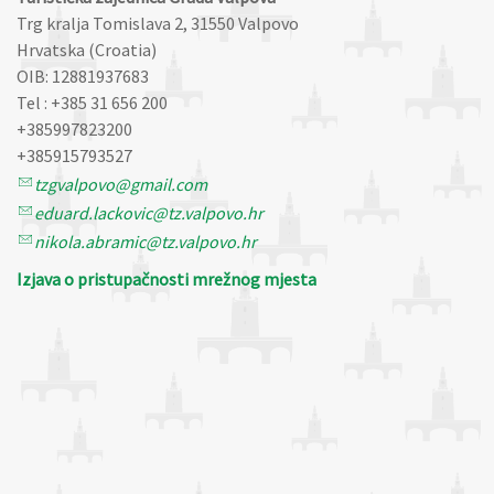
Trg kralja Tomislava 2, 31550 Valpovo
Hrvatska (Croatia)
OIB: 12881937683
Tel : +385 31 656 200
+385997823200
+385915793527
tzgvalpovo@gmail.com
eduard.lackovic@tz.valpovo.hr
nikola.abramic@tz.valpovo.hr
Izjava o pristupačnosti mrežnog mjesta