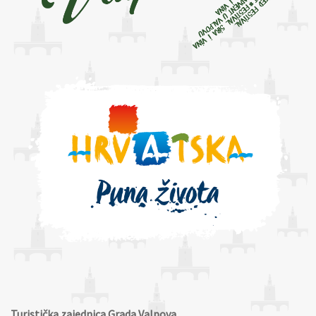
Turistička zajednica Grada Valpova