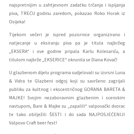
najspretnijim u zahtjevnom zadatku trčanja i ispijanja
piva, TREĆU godinu zaredom, pokazao Roko Horak iz
Osijeka!
Tijekom večeri je ispred pozornice organizirano i
natjecanje u eksiranju piva pa je titula najbržeg
„EKSERA“ i ove godine pripala Karlu Kolesariću, a
titulom najbrže „EKSERICE“ okrunila se Diana Kovač!
U glazbenom dijelu programa sudjelovali su izvrsni Luna
& Vidra te Glazbeni odgoj koji su savršeno zagrijali
publiku za kultnog i ekscentričnog GORANA BARETA &
MAJKE! Svojim nezaboravnim glazbenim i scenskim
nastupom, Bare & Majke su „zapalili“ valpovački dvorac
te tako obilježili ŠESTI i do sada NAJPOSJEĆENIJI
Valpovo Craft beer fest!