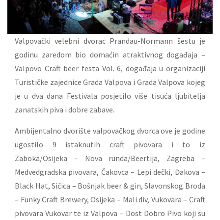
Valpovački velebni dvorac Prandau-Normann šestu je
godinu zaredom bio domaćin atraktivnog događaja –
Valpovo Craft beer festa Vol. 6, događaja u organizaciji
Turističke zajednice Grada Valpova i Grada Valpova kojeg
je u dva dana Festivala posjetilo više tisuća ljubitelja
zanatskih piva i dobre zabave.
Ambijentalno dvorište valpovačkog dvorca ove je godine
ugostilo 9 istaknutih craft pivovara i to iz
Zaboka/Osijeka – Nova runda/Beertija, Zagreba –
Medvedgradska pivovara, Čakovca – Lepi dečki, Đakova –
Black Hat, Sičica – Bošnjak beer & gin, Slavonskog Broda
– Funky Craft Brewery, Osijeka – Mali div, Vukovara – Craft
pivovara Vukovar te iz Valpova – Dost Dobro Pivo koji su