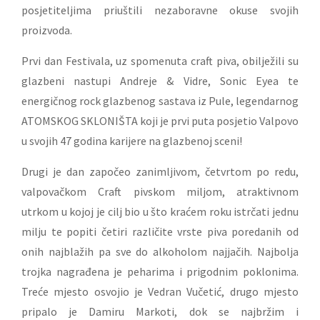
posjetiteljima priuštili nezaboravne okuse svojih
proizvoda.
Prvi dan Festivala, uz spomenuta craft piva, obilježili su
glazbeni nastupi Andreje & Vidre, Sonic Eyea te
energičnog rock glazbenog sastava iz Pule, legendarnog
ATOMSKOG SKLONIŠTA koji je prvi puta posjetio Valpovo
u svojih 47 godina karijere na glazbenoj sceni!
Drugi je dan započeo zanimljivom, četvrtom po redu,
valpovačkom Craft pivskom miljom, atraktivnom
utrkom u kojoj je cilj bio u što kraćem roku istrčati jednu
milju te popiti četiri različite vrste piva poredanih od
onih najblažih pa sve do alkoholom najjačih. Najbolja
trojka nagrađena je peharima i prigodnim poklonima.
Treće mjesto osvojio je Vedran Vučetić, drugo mjesto
pripalo je Damiru Markoti, dok se najbržim i