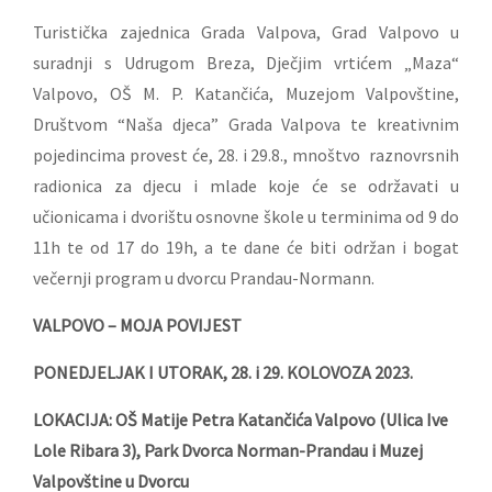
Turistička zajednica Grada Valpova, Grad Valpovo u
suradnji s Udrugom Breza, Dječjim vrtićem „Maza“
Valpovo, OŠ M. P. Katančića, Muzejom Valpovštine,
Društvom “Naša djeca” Grada Valpova te kreativnim
pojedincima provest će, 28. i 29.8., mnoštvo raznovrsnih
radionica za djecu i mlade koje će se održavati u
učionicama i dvorištu osnovne škole u terminima od 9 do
11h te od 17 do 19h, a te dane će biti održan i bogat
večernji program u dvorcu Prandau-Normann.
VALPOVO – MOJA POVIJEST
PONEDJELJAK I UTORAK, 28. i 29. KOLOVOZA 2023.
LOKACIJA: OŠ Matije Petra Katančića Valpovo (Ulica Ive
Lole Ribara 3), Park Dvorca Norman-Prandau i Muzej
Valpovštine u Dvorcu