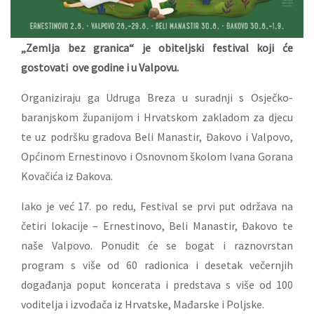
„Zemlja bez granica“ je obiteljski festival koji će
gostovati ove godine i u Valpovu.
Organiziraju ga Udruga Breza u suradnji s Osječko-
baranjskom županijom i Hrvatskom zakladom za djecu
te uz podršku gradova Beli Manastir, Đakovo i Valpovo,
Općinom Ernestinovo i Osnovnom školom Ivana Gorana
Kovačića iz Đakova.
Iako je već 17. po redu, Festival se prvi put održava na
četiri lokacije – Ernestinovo, Beli Manastir, Đakovo te
naše Valpovo. Ponudit će se bogat i raznovrstan
program s više od 60 radionica i desetak večernjih
događanja poput koncerata i predstava s više od 100
voditelja i izvođača iz Hrvatske, Mađarske i Poljske.