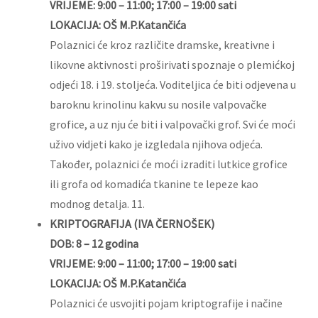
VRIJEME: 9:00 – 11:00; 17:00 – 19:00 sati
LOKACIJA: OŠ M.P.Katančića
Polaznici će kroz različite dramske, kreativne i
likovne aktivnosti proširivati spoznaje o plemićkoj
odjeći 18. i 19. stoljeća. Voditeljica će biti odjevena u
baroknu krinolinu kakvu su nosile valpovačke
grofice, a uz nju će biti i valpovački grof. Svi će moći
uživo vidjeti kako je izgledala njihova odjeća.
Također, polaznici će moći izraditi lutkice grofice
ili grofa od komadića tkanine te lepeze kao
modnog detalja. 11.
KRIPTOGRAFIJA (IVA ČERNOŠEK)
DOB: 8 – 12 godina
VRIJEME: 9:00 – 11:00; 17:00 – 19:00 sati
LOKACIJA: OŠ M.P.Katančića
Polaznici će usvojiti pojam kriptografije i načine