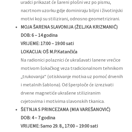
uradci prikazat će šareni plošni vez po pismu,
nacrtnom uzorku gdje dominiraju biljni i životinjski
motivi koji su stilizirani, odnosno geometrizirani.
MOJA ŠARENA SLAVONIJA (ŽELJKA KRIZMANIĆ)
DOB: 6 – 14 godina
VRIJEME: 17:00 – 19:00 sati
LOKACIJA: OŠ M.P.Katančića
Na radionici polaznici će ukrašavati lanene vrećice
motivom šokačkog veza tradicionalnom tehnikom
„trukovanja“ (otiskivanje motiva uz pomoć drvenih
i metalnih šablona). Od šperploče će izrezivati
drvene magnetiće ukrašene stiliziranim
cvjetovima i motivima slavonskih tkanica.
ŠETNJA S PRINCEZAMA (MIA VAREŠANOVIĆ)
DOB: 4 – 7 godina
VRIJEME: Samo 29. 8., 17:00 – 19:00 sati