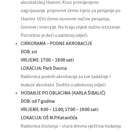
akrobatskoj tkanini. Kroz primijenjeno
zagrijavanje pripremit ćemo tijelo za penjanje po
tkanini. Učiti ćemo osnovne načine penjanja,
čvorove i inverzije. Na kraju slijedi nužno istezanje.
Potrebno je doći u udobnoj odjeći.
CIRKORAMA – PODNE AKROBACIJE
DOB
:
svi
VRIJEME:
17:00 – 19:00 sati
LOKACIJA: Park Dvorca
Radionica podnih akrobacija za sve sadašnje i
buduće akrobate. Dođite u udobonoj odjeći.
HODANJE PO OBLACIMA (KARLA ŠIBALIĆ)
DOB: od 7 godina
VRIJEME: 9:00 – 11:00; 17:00 – 19:00 sati
LOKACIJA: OŠ M.P.Katančića
Radionica štulanja – stara drevna vještina hodanja