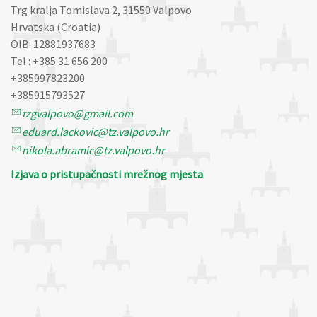
Trg kralja Tomislava 2, 31550 Valpovo
Hrvatska (Croatia)
OIB: 12881937683
Tel : +385 31 656 200
+385997823200
+385915793527
tzgvalpovo@gmail.com
eduard.lackovic@tz.valpovo.hr
nikola.abramic@tz.valpovo.hr
Izjava o pristupačnosti mrežnog mjesta