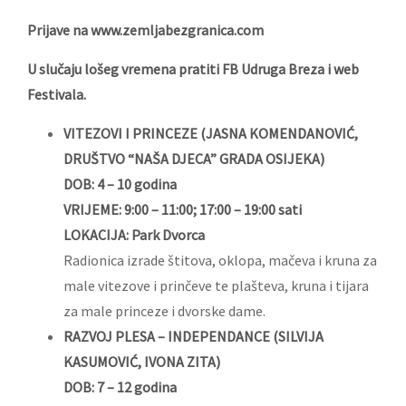
Prijave na
www.zemljabezgranica.com
U slučaju lošeg vremena pratiti FB Udruga Breza i web
Festivala.
VITEZOVI I PRINCEZE (JASNA KOMENDANOVIĆ,
DRUŠTVO “NAŠA DJECA” GRADA OSIJEKA)
DOB: 4 – 10 godina
VRIJEME: 9:00 – 11:00; 17:00 – 19:00 sati
LOKACIJA: Park Dvorca
Radionica izrade štitova, oklopa, mačeva i kruna za
male vitezove i prinčeve te plašteva, kruna i tijara
za male princeze i dvorske dame.
RAZVOJ PLESA – INDEPENDANCE (SILVIJA
KASUMOVIĆ, IVONA ZITA)
DOB: 7 – 12 godina