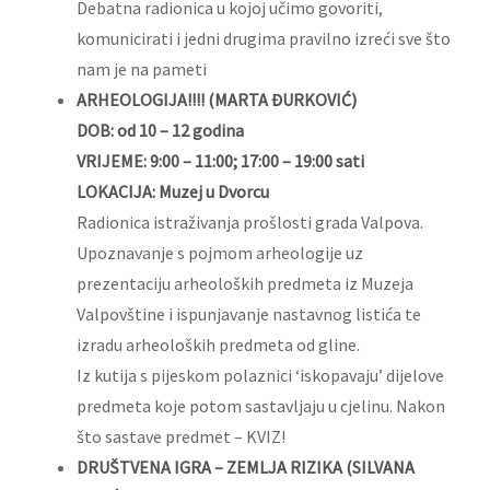
Debatna radionica u kojoj učimo govoriti,
komunicirati i jedni drugima pravilno izreći sve što
nam je na pameti
ARHEOLOGIJA!!!! (MARTA ĐURKOVIĆ)
DOB: od 10 – 12 godina
VRIJEME: 9:00 – 11:00; 17:00 – 19:00 sati
LOKACIJA: Muzej u Dvorcu
Radionica istraživanja prošlosti grada Valpova.
Upoznavanje s pojmom arheologije uz
prezentaciju arheoloških predmeta iz Muzeja
Valpovštine i ispunjavanje nastavnog listića te
izradu arheoloških predmeta od gline.
Iz kutija s pijeskom polaznici ‘iskopavaju’ dijelove
predmeta koje potom sastavljaju u cjelinu. Nakon
što sastave predmet – KVIZ!
DRUŠTVENA IGRA – ZEMLJA RIZIKA (SILVANA