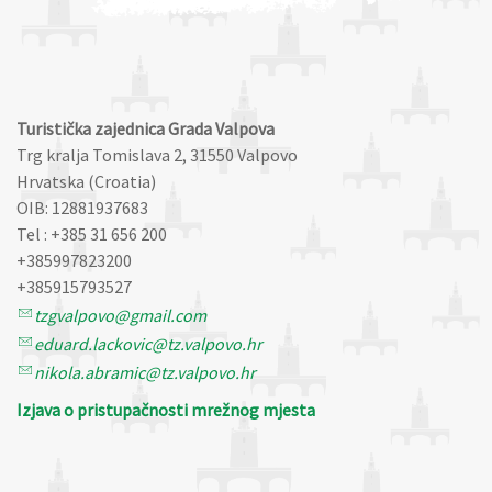
Turistička zajednica Grada Valpova
Trg kralja Tomislava 2, 31550 Valpovo
Hrvatska (Croatia)
OIB: 12881937683
Tel : +385 31 656 200
+385997823200
+385915793527
tzgvalpovo@gmail.com
eduard.lackovic@tz.valpovo.hr
nikola.abramic@tz.valpovo.hr
Izjava o pristupačnosti mrežnog mjesta