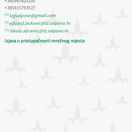
+385997823200
+385915793527
tzgvalpovo@gmail.com
eduard.lackovic@tz.valpovo.hr
nikola.abramic@tz.valpovo.hr
Izjava o pristupačnosti mrežnog mjesta