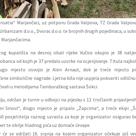
roatia“ Marjančaci, uz potporu Grada Valpova, TZ Grada Valpova, 
rbanizam d.o.o., Dvorac d.o.o. te brojnih drugih pojedinaca, u sub
u Marjančacima.
g kupališta na desnoj obali rijeke Vučice okupio je 38 natjec
čobanca od kojih je 37 predalo uzorke na ocjenjivanje. Titula najbo
rugo mjesto osvojio je Alen Arnaut, dok je treće mjesto pr
ene simbolične nagrade. Ljetna kiša nije uspjela pokvariti odličnu
 uživali u melodijama Tamburaškog sastava Šokci.
ju, održan je turnir u odbojci na pijesku s 12 tročlanih prijavlje
ni Sinovi“, drugo mjesto je pripalo „Žapcima“, a treće ekipi „Š
50 posjetitelja raznog uzrasta za koje je organizator osigurao 
et te obilje hladnog pića uz domaće ćevape.
r će se održati 16. srpnja na kojem organizator očekuje još veći