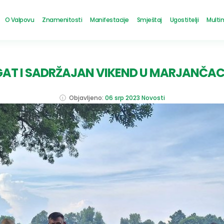
O Valpovu
Znamenitosti
Manifestacije
Smještaj
Ugostitelji
Multi
AT I SADRŽAJAN VIKEND U MARJANČA
Objavljeno:
06 srp 2023
Novosti