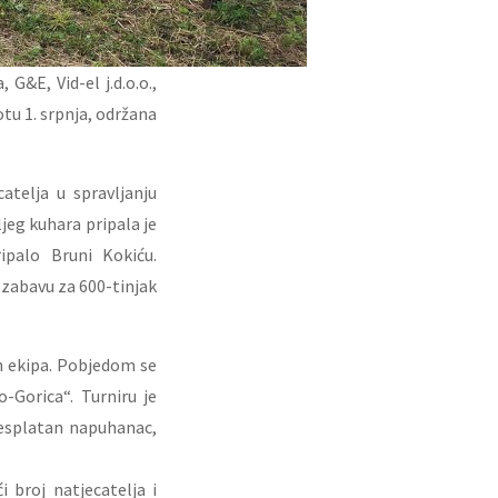
G&E, Vid-el j.d.o.o.,
otu 1. srpnja, održana
atelja u spravljanju
ljeg kuhara pripala je
ipalo Bruni Kokiću.
 zabavu za 600-tinjak
nih ekipa. Pobjedom se
o-Gorica“. Turniru je
besplatan napuhanac,
 broj natjecatelja i