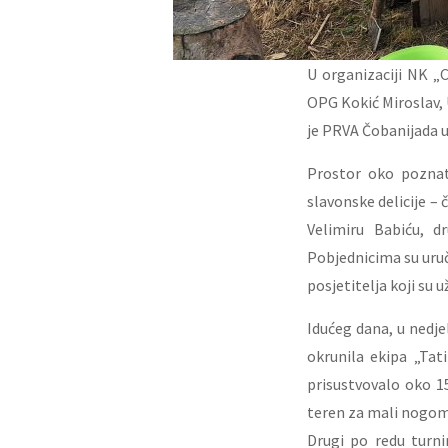
U organizaciji NK „C
OPG Kokić Miroslav, U
je PRVA Čobanijada 
Prostor oko poznato
slavonske delicije – 
Velimiru Babiću, d
Pobjednicima su uruč
posjetitelja koji su
Idućeg dana, u nedjel
okrunila ekipa „Tati
prisustvovalo oko 1
teren za mali nogom
Drugi po redu turni