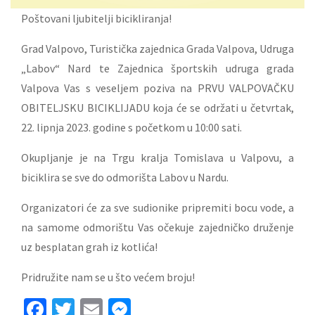
Poštovani ljubitelji bicikliranja!
Grad Valpovo, Turistička zajednica Grada Valpova, Udruga
„Labov“ Nard te Zajednica športskih udruga grada
Valpova Vas s veseljem poziva na PRVU VALPOVAČKU
OBITELJSKU BICIKLIJADU koja će se održati u četvrtak,
22. lipnja 2023. godine s početkom u 10:00 sati.
Okupljanje je na Trgu kralja Tomislava u Valpovu, a
biciklira se sve do odmorišta Labov u Nardu.
Organizatori će za sve sudionike pripremiti bocu vode, a
na samome odmorištu Vas očekuje zajedničko druženje
uz besplatan grah iz kotlića!
Pridružite nam se u što većem broju!
Facebook
Twitter
Email
Messenger