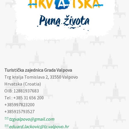
Turistička zajednica Grada Valpova
Trg kralja Tomislava 2, 31550 Valpovo
Hrvatska (Croatia)
OIB: 12881937683
Tel : +385 31 656 200
+385997823200
+385915793527
tzgvalpovo@gmail.com
eduard.lackovic@tz.valpovo.hr