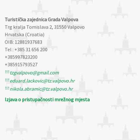
Turistička zajednica Grada Valpova
Trg kralja Tomislava 2, 31550 Valpovo
Hrvatska (Croatia)
OIB: 12881937683
Tel : +385 31 656 200
+385997823200
+385915793527
tzgvalpovo@gmail.com
eduard.lackovic@tz.valpovo.hr
nikola.abramic@tz.valpovo.hr
Izjava o pristupačnosti mrežnog mjesta