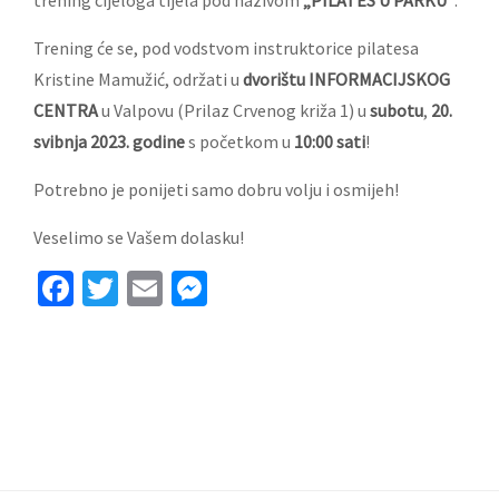
trening cijeloga tijela pod nazivom
„PILATES U PARKU“
.
Trening će se, pod vodstvom instruktorice pilatesa
Kristine Mamužić, održati u
dvorištu INFORMACIJSKOG
CENTRA
u Valpovu (Prilaz Crvenog križa 1) u
subotu
,
20.
svibnja 2023. godine
s početkom u
10:00 sati
!
Potrebno je ponijeti samo dobru volju i osmijeh!
Veselimo se Vašem dolasku!
Facebook
Twitter
Email
Messenger