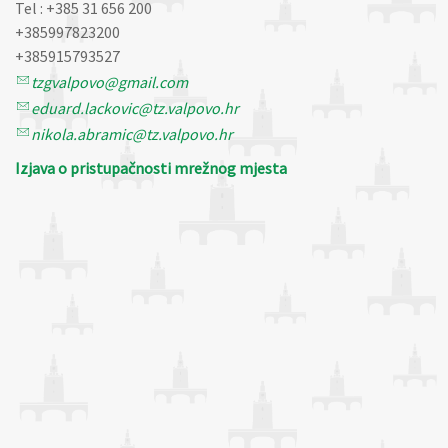
Tel : +385 31 656 200
+385997823200
+385915793527
tzgvalpovo@gmail.com
eduard.lackovic@tz.valpovo.hr
nikola.abramic@tz.valpovo.hr
Izjava o pristupačnosti mrežnog mjesta