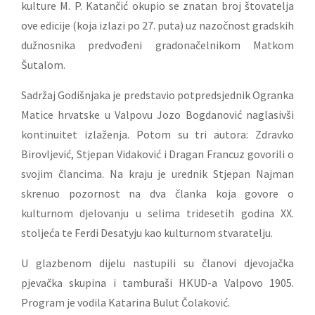
kulture M. P. Katančić okupio se znatan broj štovatelja
ove edicije (koja izlazi po 27. puta) uz nazočnost gradskih
dužnosnika predvođeni gradonačelnikom Matkom
Šutalom.
Sadržaj Godišnjaka je predstavio potpredsjednik Ogranka
Matice hrvatske u Valpovu Jozo Bogdanović naglasivši
kontinuitet izlaženja. Potom su tri autora: Zdravko
Birovljević, Stjepan Vidaković i Dragan Francuz govorili o
svojim člancima. Na kraju je urednik Stjepan Najman
skrenuo pozornost na dva članka koja govore o
kulturnom djelovanju u selima tridesetih godina XX.
stoljeća te Ferdi Desatyju kao kulturnom stvaratelju.
U glazbenom dijelu nastupili su članovi djevojačka
pjevačka skupina i tamburaši HKUD-a Valpovo 1905.
Program je vodila Katarina Bulut Čolaković.