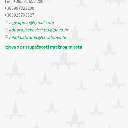
Tel : +385 31 656 200
+385997823200
+385915793527
tzgvalpovo@gmail.com
eduard.lackovic@tz.valpovo.hr
nikola.abramic@tz.valpovo.hr
Izjava o pristupačnosti mrežnog mjesta