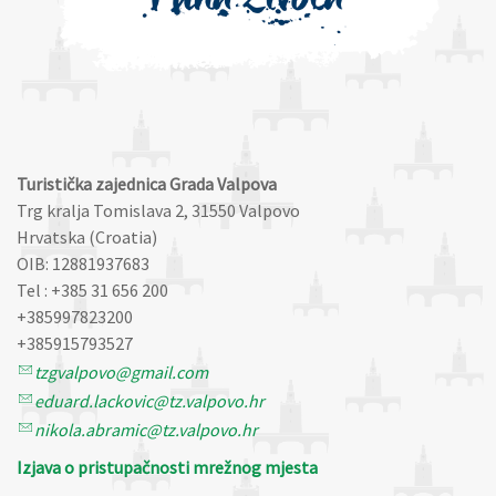
Turistička zajednica Grada Valpova
Trg kralja Tomislava 2, 31550 Valpovo
Hrvatska (Croatia)
OIB: 12881937683
Tel : +385 31 656 200
+385997823200
+385915793527
tzgvalpovo@gmail.com
eduard.lackovic@tz.valpovo.hr
nikola.abramic@tz.valpovo.hr
Izjava o pristupačnosti mrežnog mjesta