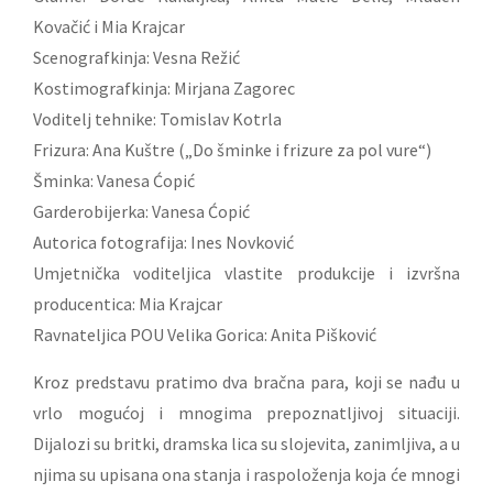
Kovačić i Mia Krajcar
Scenografkinja: Vesna Režić
Kostimografkinja: Mirjana Zagorec
Voditelj tehnike: Tomislav Kotrla
Frizura: Ana Kuštre („Do šminke i frizure za pol vure“)
Šminka: Vanesa Ćopić
Garderobijerka: Vanesa Ćopić
Autorica fotografija: Ines Novković
Umjetnička voditeljica vlastite produkcije i izvršna
producentica: Mia Krajcar
Ravnateljica POU Velika Gorica: Anita Pišković
Kroz predstavu pratimo dva bračna para, koji se nađu u
vrlo mogućoj i mnogima prepoznatljivoj situaciji.
Dijalozi su britki, dramska lica su slojevita, zanimljiva, a u
njima su upisana ona stanja i raspoloženja koja će mnogi