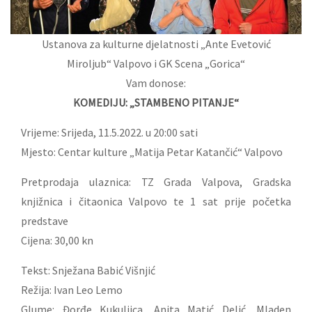
Ustanova za kulturne djelatnosti „Ante Evetović
Miroljub“ Valpovo i GK Scena „Gorica“
Vam donose:
KOMEDIJU: „STAMBENO PITANJE“
Vrijeme: Srijeda, 11.5.2022. u 20:00 sati
Mjesto: Centar kulture „Matija Petar Katančić“ Valpovo
Pretprodaja ulaznica: TZ Grada Valpova, Gradska
knjižnica i čitaonica Valpovo te 1 sat prije početka
predstave
Cijena: 30,00 kn
Tekst: Snježana Babić Višnjić
Režija: Ivan Leo Lemo
Glume: Đorđe Kukuljica, Anita Matić Delić, Mladen