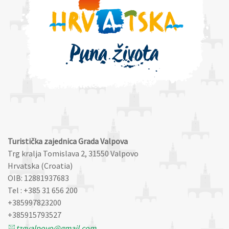
Turistička zajednica Grada Valpova
Trg kralja Tomislava 2, 31550 Valpovo
Hrvatska (Croatia)
OIB: 12881937683
Tel : +385 31 656 200
+385997823200
+385915793527
tzgvalpovo@gmail.com