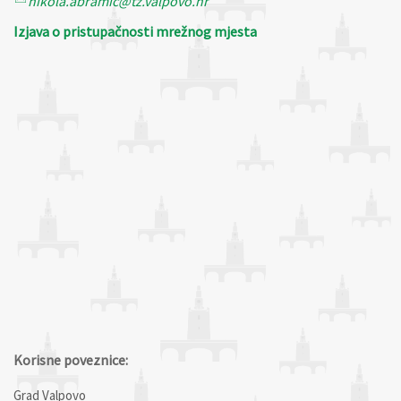
nikola.abramic@tz.valpovo.hr
Izjava o pristupačnosti mrežnog mjesta
Korisne poveznice:
Grad Valpovo