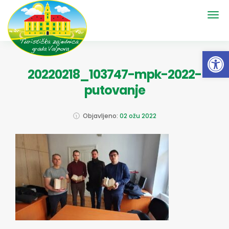
Open 
20220218_103747-mpk-2022-
putovanje
Objavljeno:
02 ožu 2022