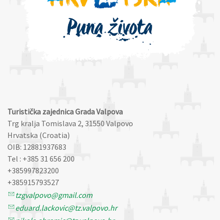
Turistička zajednica Grada Valpova
Trg kralja Tomislava 2, 31550 Valpovo
Hrvatska (Croatia)
OIB: 12881937683
Tel : +385 31 656 200
+385997823200
+385915793527
tzgvalpovo@gmail.com
eduard.lackovic@tz.valpovo.hr