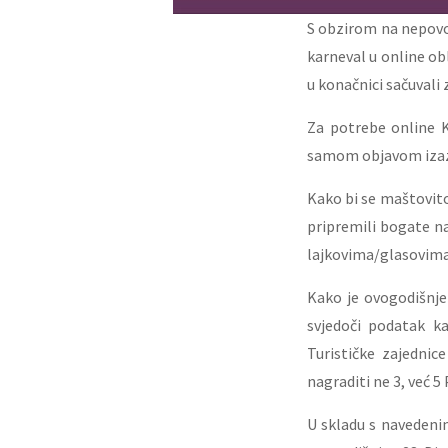
S obzirom na nepovolj
karneval u online ob
u konačnici sačuvali z
Za potrebe online K
samom objavom izazv
Kako bi se maštovito
pripremili bogate na
lajkovima/glasovima 
Kako je ovogodišnje
svjedoči podatak ka
Turističke zajednic
nagraditi ne 3, već 
U skladu s navedeni