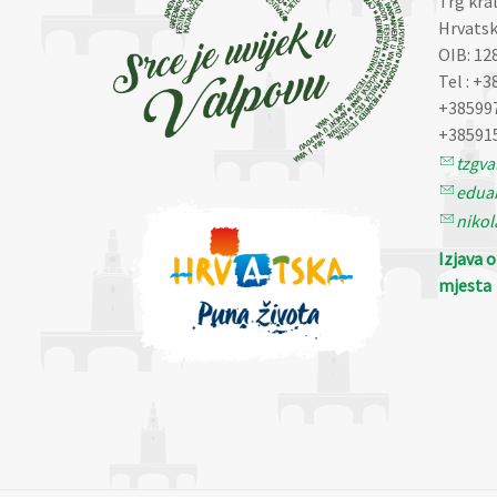
Trg kra
Hrvatsk
OIB: 12
Tel : +3
+38599
+38591
tzgv
eduar
nikol
Izjava 
mjesta