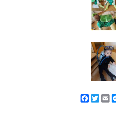
Facebo
Twit
E