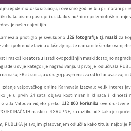
nu epidemiološku situaciju, i ove smo godine bili primorani prired
liku kako bismo postupili u skladu s nužnim epidemiološkim mjer
dravlje naših najmilijih.
arnevala pristiglo je sveukupno
126 fotografija tj. maski
za koj
ale i pokrenule lavinu oduševljenja te namamile široke osmijehe
st i raskoš kreatora u izradi ovogodišnjih maski dostojno nagrad
grade u dvije kategorije nagrađivanja. U prvoj je odlučivala PU
na našoj FB stranici, a u drugoj povjerenstvo od 6 članova svojim
 izdanje valpovačkog online Karnevala izazvalo velik interes jav
ko je u prvih 24 sata objavu kostimiranih klinaca i klincezi 
e Grada Valpova vidjelo preko
112 000 korisnika
ove društvene 
5 POJEDINAČNIH maski te 4 GRUPNE, za razliku od 3 kako je u počet
m, PUBLIKA je svojim glasovanjem odlučila kako titulu najbolje
P