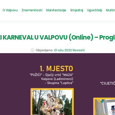
O Valpovu
Znamenitosti
Manifestacije
Smještaj
Ugostitelji
Multi
I KARNEVAL U VALPOVU (Online) – Prog
Objavljeno:
01 ožu 2022
Novosti