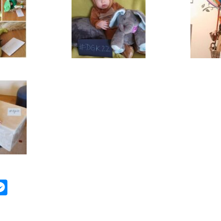
ok
ter
mail
Messenger