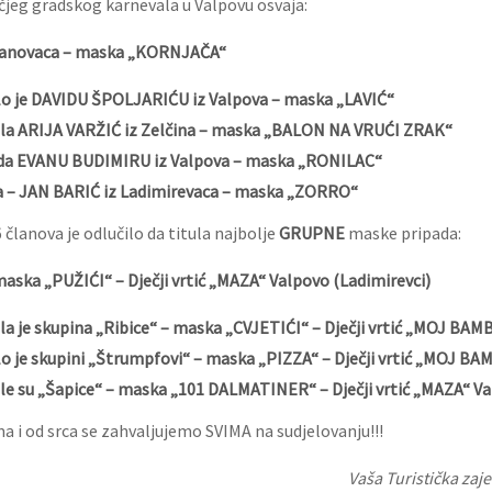
čjeg gradskog karnevala u Valpovu osvaja:
vanovaca – maska „KORNJAČA“
o je DAVIDU ŠPOLJARIĆU iz Valpova – maska „LAVIĆ“
la ARIJA VARŽIĆ iz Zelčina – maska „BALON NA VRUĆI ZRAK“
a EVANU BUDIMIRU iz Valpova – maska „RONILAC“
 – JAN BARIĆ iz Ladimirevaca – maska „ZORRO“
lanova je odlučilo da titula najbolje
GRUPNE
maske pripada:
maska „PUŽIĆI“ – Dječji vrtić „MAZA“ Valpovo (Ladimirevci)
a je skupina „Ribice“ – maska „CVJETIĆI“ – Dječji vrtić „MOJ BAM
 je skupini „Štrumpfovi“ – maska „PIZZA“ – Dječji vrtić „MOJ BA
e su „Šapice“ – maska „101 DALMATINER“ – Dječji vrtić „MAZA“ V
a i od srca se zahvaljujemo SVIMA na sudjelovanju!!!
Vaša Turistička zaj