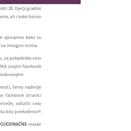
iti 28. Dječji gradski
ama, ali i kako bismo
e vjerujemo kako su
 na mnogim licima.
io, za pobjednike smo
BLIKA svojim Facebook
 bodovanjem.
nosti, čemu najbolje
na facebook stranici
mreže, odlučili smo
ku bilo predviđeno!!!
OJEDINAČNE
maske