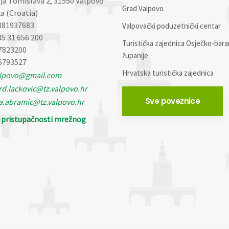
lja Tomislava 2, 31550 Valpovo
Grad Valpovo
a (Croatia)
881937683
Valpovački poduzetnički centar
85 31 656 200
Turistička zajednica Osječko-bara
7823200
županije
5793527
Hrvatska turistička zajednica
alpovo@gmail.com
d.lackovic@tz.valpovo.hr
Sve poveznice
a.abramic@tz.valpovo.hr
o pristupačnosti mrežnog