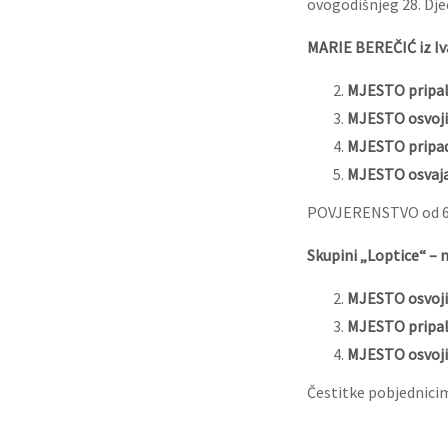
ovogodišnjeg 28. Dje
MARIE BEREČIĆ iz I
MJESTO pripal
MJESTO osvoji
MJESTO pripad
MJESTO osvaja
POVJERENSTVO od 6 č
Skupini „Loptice“ – 
MJESTO osvojil
MJESTO pripalo
MJESTO osvojil
Čestitke pobjednicim