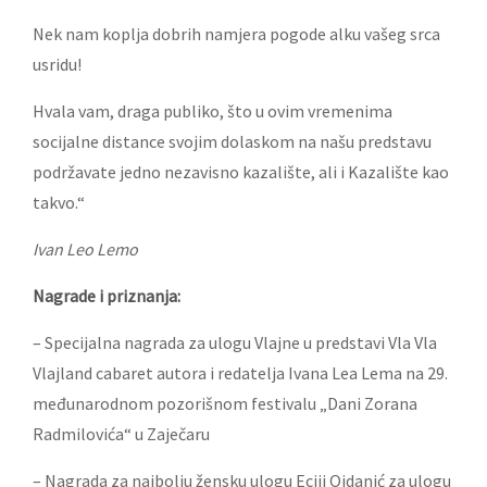
Nek nam koplja dobrih namjera pogode alku vašeg srca
usridu!
Hvala vam, draga publiko, što u ovim vremenima
socijalne distance svojim dolaskom na našu predstavu
podržavate jedno nezavisno kazalište, ali i Kazalište kao
takvo.“
Ivan Leo Lemo
Nagrade i priznanja:
– Specijalna nagrada za ulogu Vlajne u predstavi Vla Vla
Vlajland cabaret autora i redatelja Ivana Lea Lema na 29.
međunarodnom pozorišnom festivalu „Dani Zorana
Radmilovića“ u Zaječaru
– Nagrada za najbolju žensku ulogu Eciji Ojdanić za ulogu