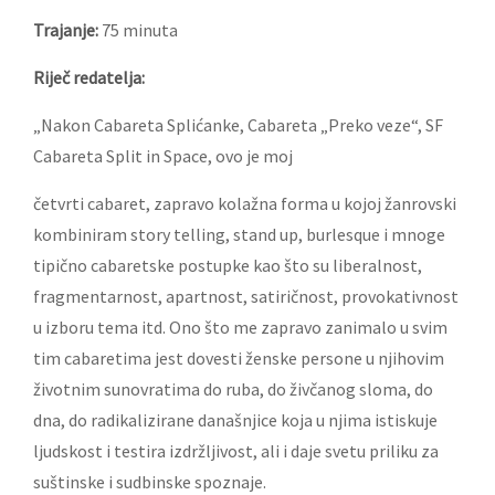
Trajanje:
75 minuta
Riječ redatelja:
„Nakon Cabareta Splićanke, Cabareta „Preko veze“, SF
Cabareta Split in Space, ovo je moj
četvrti cabaret, zapravo kolažna forma u kojoj žanrovski
kombiniram story telling, stand up, burlesque i mnoge
tipično cabaretske postupke kao što su liberalnost,
fragmentarnost, apartnost, satiričnost, provokativnost
u izboru tema itd. Ono što me zapravo zanimalo u svim
tim cabaretima jest dovesti ženske persone u njihovim
životnim sunovratima do ruba, do živčanog sloma, do
dna, do radikalizirane današnjice koja u njima istiskuje
ljudskost i testira izdržljivost, ali i daje svetu priliku za
suštinske i sudbinske spoznaje.