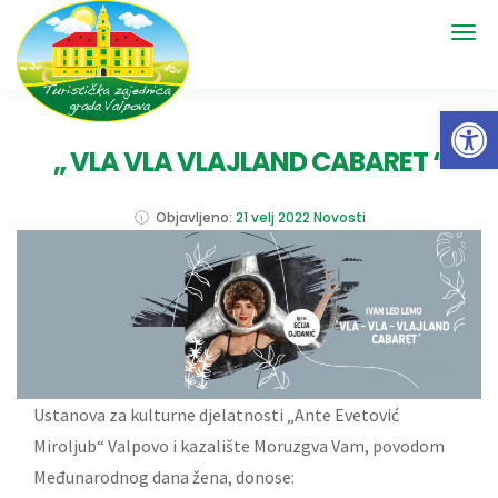
Open 
„ VLA VLA VLAJLAND CABARET “
Objavljeno:
21 velj 2022
Novosti
Ustanova za kulturne djelatnosti „Ante Evetović
Miroljub“ Valpovo i kazalište Moruzgva Vam, povodom
Međunarodnog dana žena, donose: