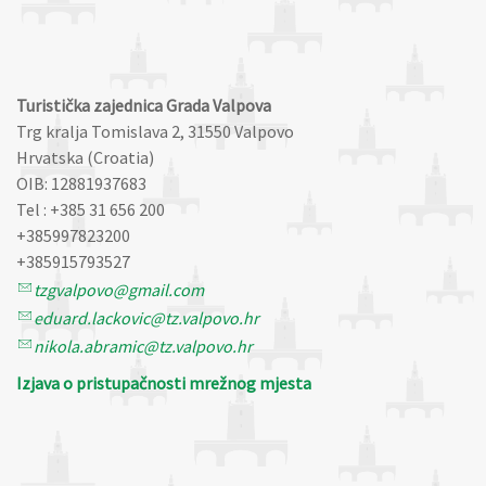
Turistička zajednica Grada Valpova
Trg kralja Tomislava 2, 31550 Valpovo
Hrvatska (Croatia)
OIB: 12881937683
Tel : +385 31 656 200
+385997823200
+385915793527
tzgvalpovo@gmail.com
eduard.lackovic@tz.valpovo.hr
nikola.abramic@tz.valpovo.hr
Izjava o pristupačnosti mrežnog mjesta