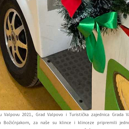
Valpovu 2021., Grad Valpovo i Turistička zajednica Grada Va
Božićnjakom, za naše su klince i klinceze pripremili jedn