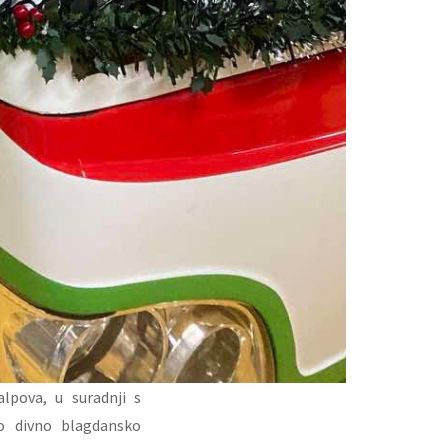
lpova, u suradnji s
o divno blagdansko