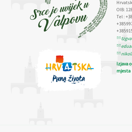
Hrvatsk
OIB: 12
Tel : +3
+38599
+38591
tzgv
eduar
nikol
Izjava 
mjesta