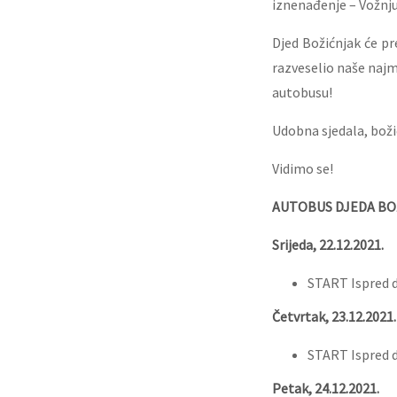
iznenađenje – Vožn
Djed Božićnjak će pr
razveselio naše naj
autobusu!
Udobna sjedala, boži
Vidimo se!
AUTOBUS DJEDA BOŽ
Srijeda, 22.12.2021.
START Ispred d
Četvrtak, 23.12.2021.
START Ispred d
Petak, 24.12.2021.