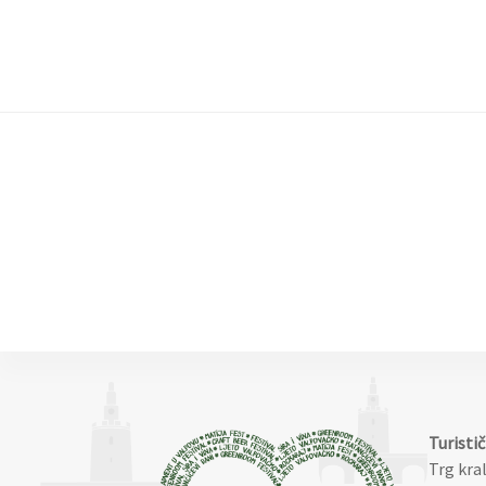
Turisti
Trg kra