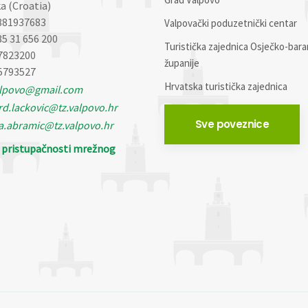
a (Croatia)
881937683
Valpovački poduzetnički centar
85 31 656 200
Turistička zajednica Osječko-bara
7823200
županije
5793527
Hrvatska turistička zajednica
alpovo@gmail.com
d.lackovic@tz.valpovo.hr
Sve poveznice
a.abramic@tz.valpovo.hr
o pristupačnosti mrežnog