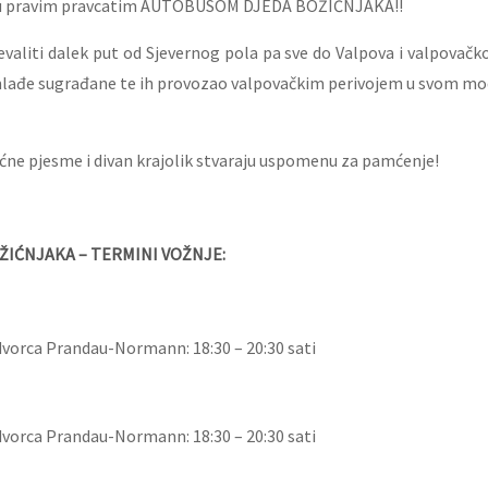
ju pravim pravcatim AUTOBUSOM DJEDA BOŽIĆNJAKA!!
evaliti dalek put od Sjevernog pola pa sve do Valpova i valpovačk
mlađe sugrađane te ih provozao valpovačkim perivojem u svom 
ćne pjesme i divan krajolik stvaraju uspomenu za pamćenje!
IĆNJAKA – TERMINI VOŽNJE:
vorca Prandau-Normann: 18:30 – 20:30 sati
vorca Prandau-Normann: 18:30 – 20:30 sati