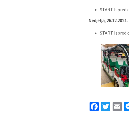
START Ispred d
Nedjelja, 26.12.2021.
START Ispred d
Facebo
Twit
E