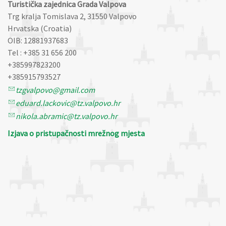
Turistička zajednica Grada Valpova
Trg kralja Tomislava 2, 31550 Valpovo
Hrvatska (Croatia)
OIB: 12881937683
Tel : +385 31 656 200
+385997823200
+385915793527
tzgvalpovo@gmail.com
eduard.lackovic@tz.valpovo.hr
nikola.abramic@tz.valpovo.hr
Izjava o pristupačnosti mrežnog mjesta