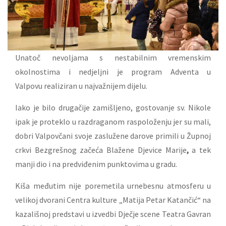
Unatoč nevoljama s nestabilnim vremenskim
okolnostima i nedjeljni je program Adventa u
Valpovu realiziran u najvažnijem dijelu.
Iako je bilo drugačije zamišljeno, gostovanje sv. Nikole
ipak je proteklo u razdraganom raspoloženju jer su mali,
dobri Valpovčani svoje zaslužene darove primili u Župnoj
crkvi Bezgrešnog začeća Blažene Djevice Marije
,
a tek
manji dio i na predviđenim punktovima u gradu.
Kiša međutim nije poremetila urnebesnu atmosferu u
velikoj dvorani Centra kulture „Matija Petar Katančić“ na
kazališnoj predstavi u izvedbi Dječje scene Teatra Gavran