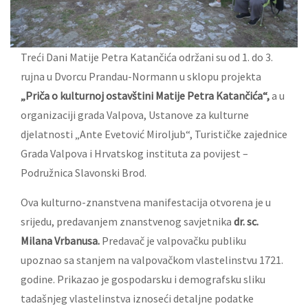
Treći Dani Matije Petra Katančića održani su od 1. do 3.
rujna u Dvorcu Prandau-Normann u sklopu projekta
„Priča o kulturnoj ostavštini Matije Petra Katančića“,
a u
organizaciji grada Valpova, Ustanove za kulturne
djelatnosti „Ante Evetović Miroljub“, Turističke zajednice
Grada Valpova i Hrvatskog instituta za povijest –
Podružnica Slavonski Brod.
Ova kulturno-znanstvena manifestacija otvorena je u
srijedu, predavanjem znanstvenog savjetnika
dr. sc.
Milana Vrbanusa.
Predavač je valpovačku publiku
upoznao sa stanjem na valpovačkom vlastelinstvu 1721.
godine. Prikazao je gospodarsku i demografsku sliku
tadašnjeg vlastelinstva iznoseći detaljne podatke