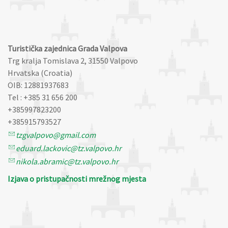
Turistička zajednica Grada Valpova
Trg kralja Tomislava 2, 31550 Valpovo
Hrvatska (Croatia)
OIB: 12881937683
Tel : +385 31 656 200
+385997823200
+385915793527
tzgvalpovo@gmail.com
eduard.lackovic@tz.valpovo.hr
nikola.abramic@tz.valpovo.hr
Izjava o pristupačnosti mrežnog mjesta