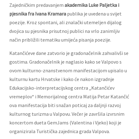
Zajedničkim predavanjem
akademika Luke Paljetka i
pjesnika fra Ivana Kramara
publika je uvedena u svijet
poezije. Kroz spontani, ali znalački utemeljen dijalog
dvojica su pjesnika prisutnoj publici na vrlo zanimljiv
način približili tematiku umijeća pisanja poezije.
Katančićeve dane zatvorio je gradonačelnik zahvalivši se
gostima. Gradonačelnik je naglasio kako se Valpovo s
ovom kulturno-znanstvenom manifestacijom upisalo u
kulturnu kartu Hrvatske i kako će nakon izgradnje
Edukacijsko-interpretacijskog centra „Katančićev
vremeplov“ i Memorijalnog centra Matija Petar Katančić
ova manifestacija biti snažan poticaj za daljnji razvoj
kulturnog turizma u Valpovu. Večer je završila izvrsnim
koncertom dueta GemJams (Valentina i Vjeko) koji je
organizirala Turistička zajednica grada Valpova.