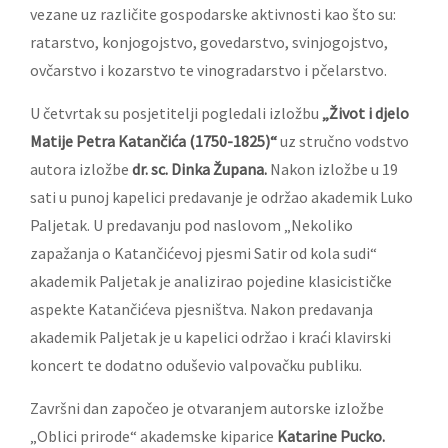
vezane uz različite gospodarske aktivnosti kao što su:
ratarstvo, konjogojstvo, govedarstvo, svinjogojstvo,
ovčarstvo i kozarstvo te vinogradarstvo i pčelarstvo.
U četvrtak su posjetitelji pogledali izložbu
„Život i djelo
Matije Petra Katančića (1750-1825)“
uz stručno vodstvo
autora izložbe
dr. sc. Dinka Župana.
Nakon izložbe u 19
sati u punoj kapelici predavanje je održao akademik Luko
Paljetak. U predavanju pod naslovom „Nekoliko
zapažanja o Katančićevoj pjesmi Satir od kola sudi“
akademik Paljetak je analizirao pojedine klasicističke
aspekte Katančićeva pjesništva. Nakon predavanja
akademik Paljetak je u kapelici održao i kraći klavirski
koncert te dodatno oduševio valpovačku publiku.
Završni dan započeo je otvaranjem autorske izložbe
„Oblici prirode“ akademske kiparice
Katarine Pucko.